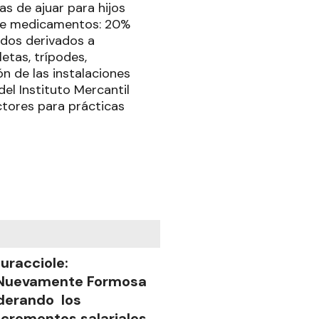
s de ajuar para hijos
o de medicamentos: 20%
dos derivados a
etas, trípodes,
ón de las instalaciones
del Instituto Mercantil
tores para prácticas
uracciole:
Nuevamente Formosa
iderando los
ncrementos salariales