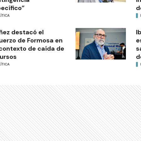
ecífico”
d
ÍTICA
ñez destacó el
I
uerzo de Formosa en
e
contexto de caída de
s
ursos
d
ÍTICA