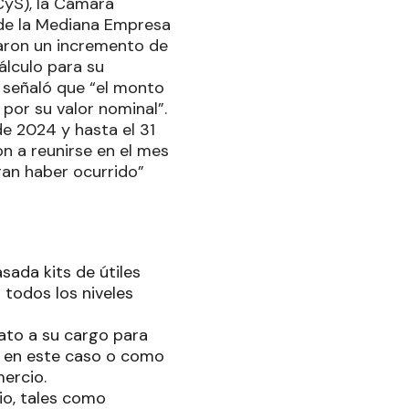
CyS), la Cámara
 de la Mediana Empresa
aron un incremento de
lculo para su
y señaló que “el monto
por su valor nominal”.
de 2024 y hasta el 31
n a reunirse en el mes
ran haber ocurrido”
ada kits de útiles
n todos los niveles
ato a su cargo para
mo en este caso o como
mercio.
io, tales como