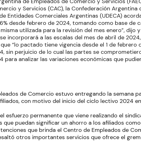
rgentina de Empleados de Comercio y Servicios (FAE
ercio y Servicios (CAC), la Confederación Argentina
 de Entidades Comerciales Argentinas (UDECA) acord
7,6% desde febrero de 2024, tomando como base de cá
misma utilizada para la revisión del mes enero”, dijo 
e incorporará a las escalas del mes de abril de 2024, 
que “lo pactado tiene vigencia desde el 1 de febrero 
, sin perjuicio de lo cual las partes se comprometiero
 para analizar las variaciones económicas que pudie
leados de Comercio estuvo entregando la semana pas
filiados, con motivo del inicio del ciclo lectivo 2024 e
el esfuerzo permanente que viene realizando el sindic
os que puedan significar un ahorro a los afiliados co
 atenciones que brinda el Centro de Empleados de Co
resaltó otros importantes servicios que ofrece el grem