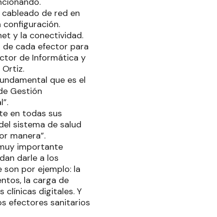
uncionando.
 cableado de red en
a configuración.
et y la conectividad.
d de cada efector para
ctor de Informática y
Ortiz.
fundamental que es el
 de Gestión
l”.
te en todas sus
del sistema de salud
jor manera”.
 muy importante
dan darle a los
 son por ejemplo: la
ntos, la carga de
clínicas digitales. Y
os efectores sanitarios