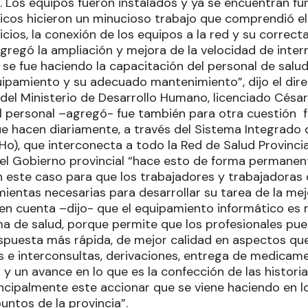
. Los equipos fueron instalados y ya se encuentran f
icos hicieron un minucioso trabajo que comprendió el
vicios, la conexión de los equipos a la red y su correct
agregó la ampliación y mejora de la velocidad de intern
 se fue haciendo la capacitación del personal de salu
uipamiento y su adecuado mantenimiento”, dijo el dire
el Ministerio de Desarrollo Humano, licenciado César 
l personal –agregó- fue también para otra cuestión 
ue hacen diariamente, a través del Sistema Integrado
Ho), que interconecta a todo la Red de Salud Provincia
 el Gobierno provincial “hace esto de forma permanen
en este caso para que los trabajadores y trabajadoras 
mientas necesarias para desarrollar su tarea de la me
n cuenta –dijo- que el equipamiento informático es
ma de salud, porque permite que los profesionales pue
spuesta más rápida, de mejor calidad en aspectos que
s e interconsultas, derivaciones, entrega de medicame
y un avance en lo que es la confección de las historias 
incipalmente este accionar que se viene haciendo en l
puntos de la provincia”.