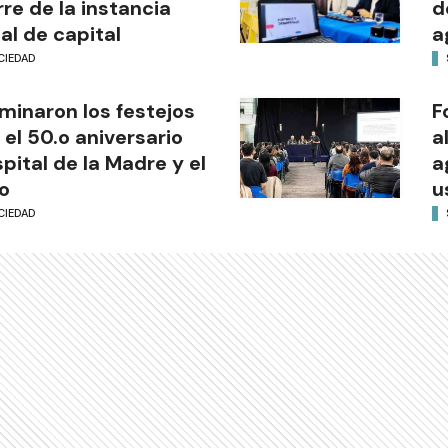
rre de la instancia
d
al de capital
a
CIEDAD
minaron los festejos
F
 el 50.o aniversario
a
pital de la Madre y el
a
o
u
CIEDAD