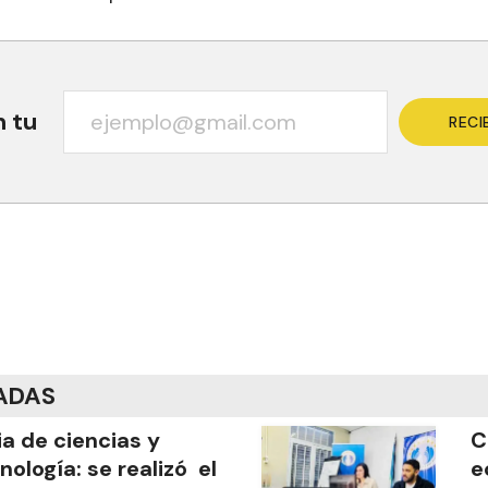
n tu
RECI
ADAS
ia de ciencias y
C
nología: se realizó el
e