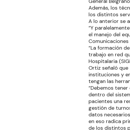
General Belgrano
Además, los técn
los distintos ser
A lo anterior se 
“Y paralelamente
el manejo del eq
Comunicaciones d
“La formación de
trabajo en red q
Hospitalaria (SIG
Ortiz señaló que
instituciones y 
tengan las herra
“Debemos tener e
dentro del siste
pacientes una re
gestión de turno
datos necesarios 
en eso radica pr
de los distintos 