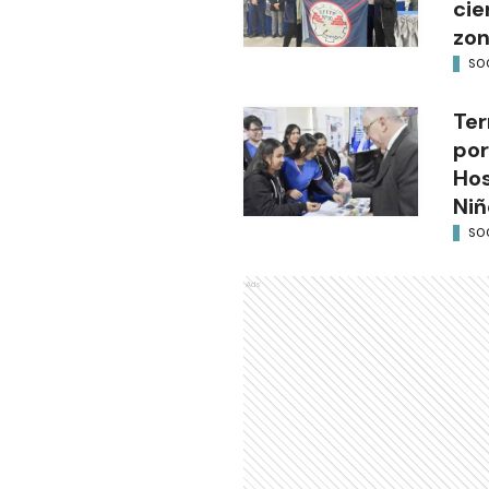
cie
zon
SO
Ter
por
Hos
Niñ
SO
Ads