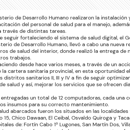
sterio de Desarrollo Humano realizaron la instalación 
acitación del personal de salud para el manejo, además
a través de distintas tareas.
e seguir fortaleciendo el sistema de salud digital, el G
sterio de Desarrollo Humano, llevó a cabo una nueva r
ros de salud del interior, donde realizó la entrega de
ros trabajos.
ciendo desde hace varios meses, a través de un acci
e la cartera sanitaria provincial, en esta oportunidad e
distritos sanitarios II, III y IV a fin de seguir optimi
de salud y así, mejorar los servicios que se ofrecen di
n entregadas un total de 12 computadoras, cada una c
los insumos para su correcto mantenimiento.
alud abarcados fueron los situados en las localidade
tro 15, Chico Dawaan, El Ceibal, Osvaldo Quiroga y Tac
itales de: Fortín Cabo 1º Lugones, San Martín Dos, Vi