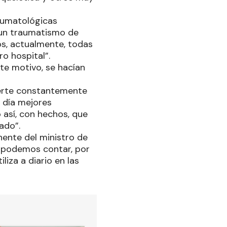
raumatológicas
e un traumatismo de
os, actualmente, todas
o hospital”.
te motivo, se hacían
vierte constantemente
 día mejores
 así, con hechos, que
ado”.
ente del ministro de
y podemos contar, por
iza a diario en las