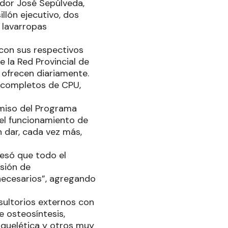
ador José Sepúlveda,
illón ejecutivo, dos
 lavarropas
con sus respectivos
e la Red Provincial de
e ofrecen diariamente.
s completos de CPU,
miso del Programa
el funcionamiento de
n dar, cada vez más,
resó que todo el
sión de
necesarios”, agregando
sultorios externos con
 osteosíntesis,
quelética y otros muy