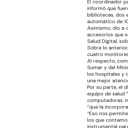
El coordinador j
informó que fuero
bibliotecas, dos
automático de 10
Asimismo, dio a 
accesorios que se
Salud Digital, so
Sobre lo anterio
cuatro monitores
Al respecto, co
Sumar y del Mini
los hospitales y 
una mejor atenció
Por su parte, el 
equipo de salud 
computadoras, mo
“que la incorpor
“Eso nos permite
los que contamos
instrumental par