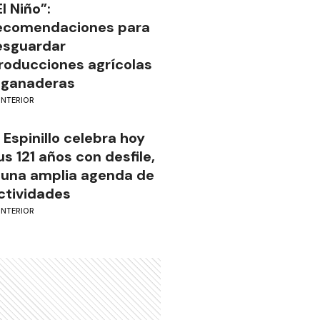
El Niño”:
ecomendaciones para
esguardar
roducciones agrícolas
 ganaderas
INTERIOR
l Espinillo celebra hoy
us 121 años con desfile,
 una amplia agenda de
ctividades
INTERIOR