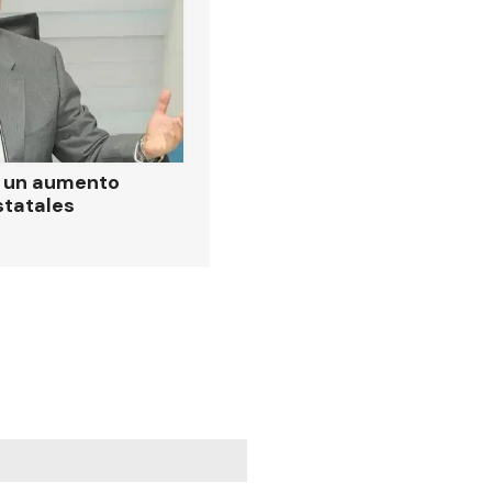
ó un aumento
statales