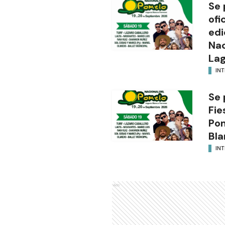
Se 
ofi
edi
Nac
Lag
INT
Se 
Fie
Po
Bla
INT
Ads