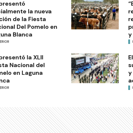
presentó
“
cialmente la nueva
r
ción de la Fiesta
r
ional Del Pomelo en
p
una Blanca
y
ERIOR
presentó la XLII
E
sta Nacional del
s
melo en Laguna
y
nca
a
ERIOR