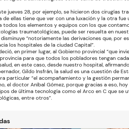
te jueves 28, por ejemplo, se hicieron dos cirugías t
 de ellas tiene que ver con una luxación y la otra fu
s a todos los elementos y equipos con los que contam
tologías traumatológicas, puede ser resuelta en nuestr
disminuye “notoriamente las derivaciones que, por es
ia los hospitales de la ciudad Capital”.
deció, en primer lugar, al Gobierno provincial “que in
a provincia para que todos los pobladores tengan cada
alud, en este caso, desde nuestro hospital, afirmando
rnador, Gildo Insfrán, la salud es una cuestión de Est
ra particular “el acompañamiento y la gestión perman
o, el doctor Aníbal Gómez, porque gracias a eso, ho
pos de última tecnología como el Arco en C que se util
lógicas, entre otros”.
ídas