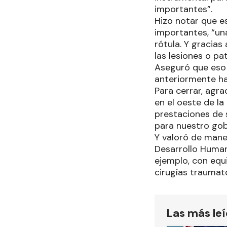
importantes”.
Hizo notar que es
importantes, “una
rótula. Y gracia
las lesiones o pa
Aseguró que eso 
anteriormente hac
Para cerrar, agra
en el oeste de l
prestaciones de s
para nuestro gobe
Y valoró de mane
Desarrollo Human
ejemplo, con equi
cirugías traumato
Las más le