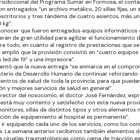
urisdiccional del Programa Sumar en Formosa, el cont
n entregados “un archivo metálico, 20 sillas fijas, un s
 escritorios y tres tándems de cuatro asientos, más un
 kg”.
conocer que fueron entregados equipos informáticos 
rán de gran utilidad para agilizar el funcionamiento d
bre todo, en cuanto al registro de prestaciones que s
r, amplió que la provisión consistió en “cuatro equipo
 led de 19” y una impresora”.
mentó que la nueva entrega “se enmarca en el compro
sterio de Desarrollo Humano de continuar reforzando 
centros de salud de toda la provincia, para que pueda
n y mejores servicios de salud en general”.
director del nosocomio, el doctor José Fernández, exp
“está muy contento y satisfecho con esta nueva provi
nitores, sillas de distintos tipos y otros elementos 
ación de equipamiento al hospital es permanente”.
 ir equipando cada uno de los servicios, como los con
. La semana anterior recibimos también elementos de
a cirugías traumatológicas como cama de tracción es