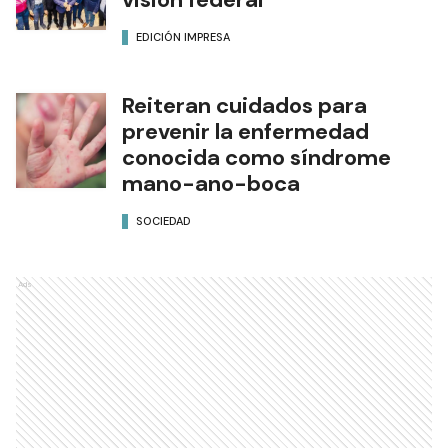
Valdés, con un pedido de
visión federal
EDICIÓN IMPRESA
Reiteran cuidados para
prevenir la enfermedad
conocida como síndrome
mano-ano-boca
SOCIEDAD
Ads