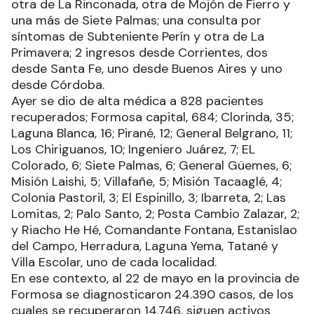
otra de La Rinconada, otra de Mojón de Fierro y
una más de Siete Palmas; una consulta por
síntomas de Subteniente Perín y otra de La
Primavera; 2 ingresos desde Corrientes, dos
desde Santa Fe, uno desde Buenos Aires y uno
desde Córdoba.
Ayer se dio de alta médica a 828 pacientes
recuperados; Formosa capital, 684; Clorinda, 35;
Laguna Blanca, 16; Pirané, 12; General Belgrano, 11;
Los Chiriguanos, 10; Ingeniero Juárez, 7; EL
Colorado, 6; Siete Palmas, 6; General Güemes, 6;
Misión Laishi, 5; Villafañe, 5; Misión Tacaaglé, 4;
Colonia Pastoril, 3; El Espinillo, 3; Ibarreta, 2; Las
Lomitas, 2; Palo Santo, 2; Posta Cambio Zalazar, 2;
y Riacho He Hé, Comandante Fontana, Estanislao
del Campo, Herradura, Laguna Yema, Tatané y
Villa Escolar, uno de cada localidad.
En ese contexto, al 22 de mayo en la provincia de
Formosa se diagnosticaron 24.390 casos, de los
cuales se recuperaron 14.746, siguen activos