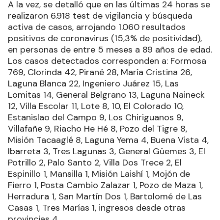
A la vez, se detalló que en las últimas 24 horas se
realizaron 6.918 test de vigilancia y búsqueda
activa de casos, arrojando 1.060 resultados
positivos de coronavirus (15,3% de positividad),
en personas de entre 5 meses a 89 años de edad.
Los casos detectados corresponden a: Formosa
769, Clorinda 42, Pirané 28, María Cristina 26,
Laguna Blanca 22, Ingeniero Juárez 15, Las
Lomitas 14, General Belgrano 13, Laguna Naineck
12, Villa Escolar 11, Lote 8, 10, El Colorado 10,
Estanislao del Campo 9, Los Chiriguanos 9,
Villafañe 9, Riacho He Hé 8, Pozo del Tigre 8,
Misión Tacaaglé 8, Laguna Yema 4, Buena Vista 4,
Ibarreta 3, Tres Lagunas 3, General Güemes 3, El
Potrillo 2, Palo Santo 2, Villa Dos Trece 2, El
Espinillo 1, Mansilla 1, Misión Laishí 1, Mojón de
Fierro 1, Posta Cambio Zalazar 1, Pozo de Maza 1,
Herradura 1, San Martín Dos 1, Bartolomé de Las
Casas 1, Tres Marías 1, ingresos desde otras
provincias 4.