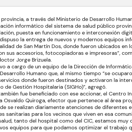
 provincia, a través del Ministerio de Desarrollo Huma
ción informático del sistema de salud público provinci
lación, puesta en funcionamiento e interconexión digit
dispuso la entrega de nuevos y modernos equipos inf
calidad de San Martín Dos, donde fueron ubicados en lo
n sus accesorios, fotocopiadoras e impresoras”, com
octor Jorge Brizuela.
uvo a cargo de un equipo de la Dirección de Informát
e Desarrollo Humano que, al mismo tiempo “se ocuparon
ervicios donde fueron destinados y activaron la interc
o de Gestión Hospitalaria (SIGHo)”, agregó.
también fue beneficiado con ese accionar, el Centro 
nia Osvaldo Quiroga, efector que pertenece al área pr
de se realizan diariamente atenciones de diferentes 
s sanitarias para los vecinos que viven en esa comuni
salud, tanto del hospital como del CIC, estamos muy 
uevos equipos para que podamos optimizar el trabajo q