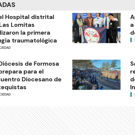
ADAS
el Hospital distrital
A
Las Lomitas
a
lizaron la primera
d
ugía traumatológica
CIEDAD
Diócesis de Formosa
S
prepara para el
r
uentro Diocesano de
d
equistas
I
CIEDAD