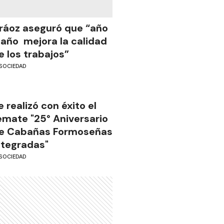
ráoz aseguró que “año
 año mejora la calidad
e los trabajos”
SOCIEDAD
e realizó con éxito el
emate "25° Aniversario
e Cabañas Formoseñas
ntegradas"
SOCIEDAD