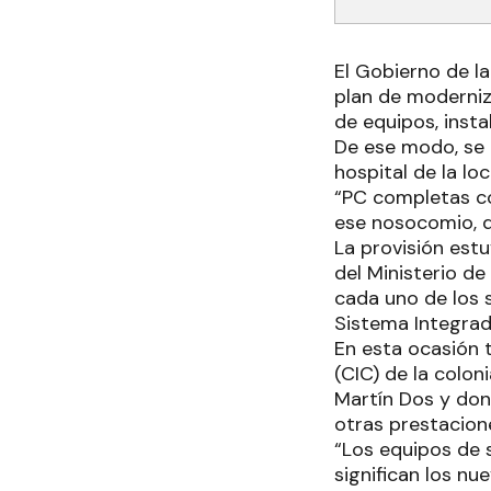
El Gobierno de la
plan de moderniza
de equipos, insta
De ese modo, se 
hospital de la lo
“PC completas co
ese nosocomio, d
La provisión est
del Ministerio d
cada uno de los s
Sistema Integrad
En esta ocasión 
(CIC) de la colo
Martín Dos y don
otras prestacione
“Los equipos de 
significan los n