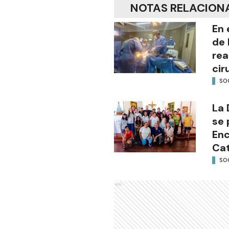
NOTAS RELACION
En 
de 
rea
cir
SO
La 
se 
Enc
Cat
SO
Ads