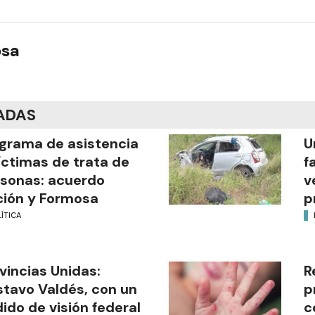
osa
ADAS
grama de asistencia
U
íctimas de trata de
f
sonas: acuerdo
v
ión y Formosa
p
ÍTICA
vincias Unidas:
R
tavo Valdés, con un
p
ido de visión federal
c