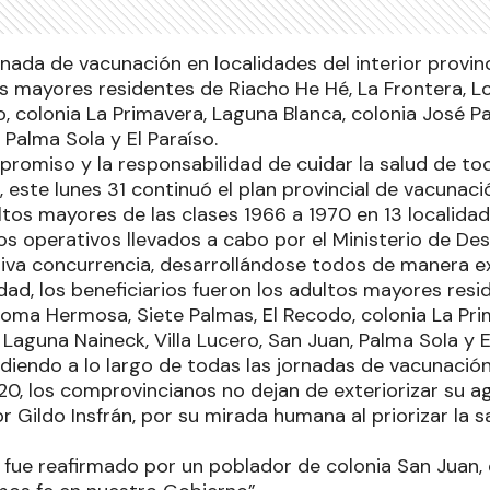
nada de vacunación en localidades del interior provinci
os mayores residentes de Riacho He Hé, La Frontera, 
, colonia La Primavera, Laguna Blanca, colonia José Pa
 Palma Sola y El Paraíso.
promiso y la responsabilidad de cuidar la salud de to
este lunes 31 continuó el plan provincial de vacunació
os mayores de las clases 1966 a 1970 en 13 localidade
 los operativos llevados a cabo por el Ministerio de D
iva concurrencia, desarrollándose todos de manera ex
dad, los beneficiarios fueron los adultos mayores res
 Loma Hermosa, Siete Palmas, El Recodo, colonia La Pri
 Laguna Naineck, Villa Lucero, San Juan, Palma Sola y E
iendo a lo largo de todas las jornadas de vacunación
20, los comprovincianos no dejan de exteriorizar su 
 Gildo Insfrán, por su mirada humana al priorizar la s
 fue reafirmado por un poblador de colonia San Juan,