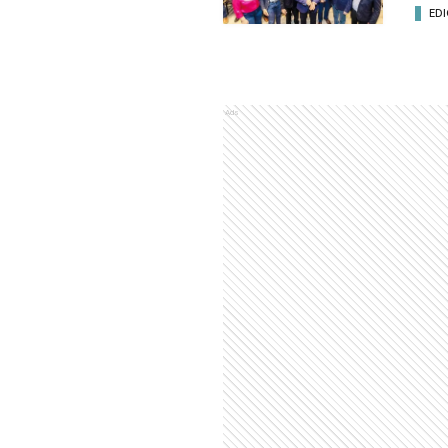
EDI
Ads