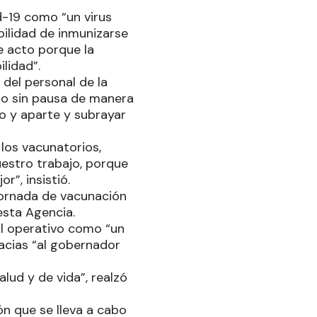
d-19 como “un virus
bilidad de inmunizarse
e acto porque la
lidad”.
del personal de la
ndo sin pausa de manera
to y aparte y subrayar
los vacunatorios,
uestro trabajo, porque
”, insistió.
 jornada de vacunación
esta Agencia.
al operativo como “un
racias “al gobernador
lud y de vida”, realzó
n que se lleva a cabo