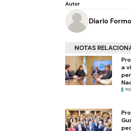
Autor
Diario Form
NOTAS RELACION
Pro
a v
per
Nac
POL
Pro
Gus
ped