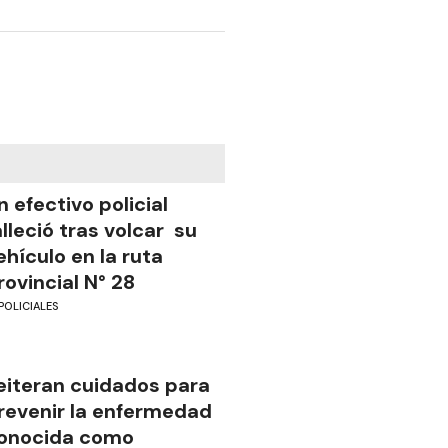
n efectivo policial
alleció tras volcar su
ehículo en la ruta
rovincial N° 28
POLICIALES
eiteran cuidados para
revenir la enfermedad
onocida como