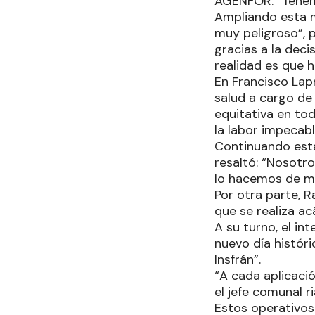
AGENFOR: “Tenem
Ampliando esta mi
muy peligroso”, 
gracias a la dec
realidad es que 
En Francisco Lap
salud a cargo de
equitativa en tod
la labor impecab
Continuando esta
resaltó: “Nosotr
lo hacemos de man
Por otra parte, R
que se realiza ac
A su turno, el i
nuevo día históri
Insfrán”.
“A cada aplicaci
el jefe comunal r
Estos operativos