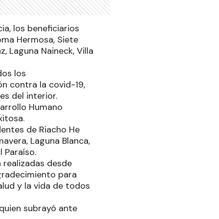
a, los beneficiarios
Loma Hermosa, Siete
z, Laguna Naineck, Villa
dos los
n contra la covid-19,
s del interior.
esarrollo Humano
itosa.
identes de Riacho He
mavera, Laguna Blanca,
l Paraíso.
 realizadas desde
agradecimiento para
alud y la vida de todos
 quien subrayó ante