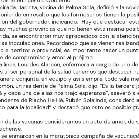
os fe en nuestro Gobierno”.
rada, Jacinta, vecina de Palma Sola, definió a la covi
poniendo en resalto que los formoseños tienen la posi
isión del gobernador, indicando: “Hay que destacar est
hay muchas provincias que no tienen esta misma posibi
rida, se encontraron muy agradecidos con la atención 
 las inoculaciones. Recordando que se vienen realiza
o el territorio provincial, es importante hacer un pun
le de compromiso y amor al prójimo.
 línea, Lourdes Alarcón, enfermera a cargo de uno de 
os al ser personal de la salud tenemos que destacar n
era conjunta, en equipo y así siempre, todo sale mejor
amón, un residente de Palma Sola, dijo: “Es la tercera
á y cada una de ellas nos trajo esperanza”, aseveró a 
ntendente de Riacho He Hé, Rubén Solalinde, consideró 
co para la localidad” y destacó que esto es posible g
ón de las vacunas consideramos un acto de amor, de sa
iachense.
 se enmarcan en la maratónica campaña de vacunació