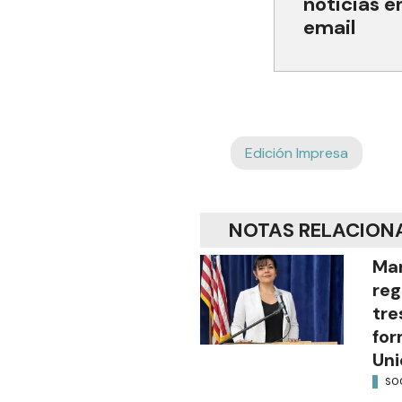
noticias e
email
Edición Impresa
NOTAS RELACION
Mar
reg
tre
for
Uni
SO