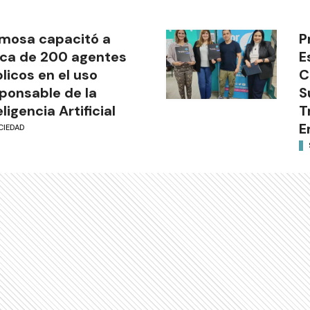
mosa capacitó a
P
ca de 200 agentes
E
licos en el uso
C
ponsable de la
S
eligencia Artificial
T
E
CIEDAD