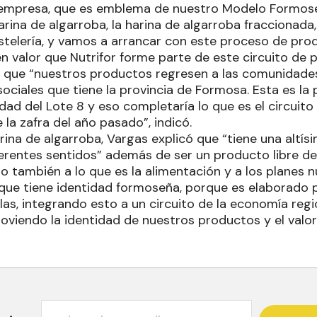
 empresa, que es emblema de nuestro Modelo Formose
arina de algarroba, la harina de algarroba fraccionada,
telería, y vamos a arrancar con este proceso de produ
n valor que Nutrifor forme parte de este circuito de
 que “nuestros productos regresen a las comunidades
sociales que tiene la provincia de Formosa. Esta es la 
dad del Lote 8 y eso completaría lo que es el circuit
e la zafra del año pasado”, indicó.
rina de algarroba, Vargas explicó que “tiene una altí
ferentes sentidos” además de ser un producto libre de 
 también a lo que es la alimentación y a los planes nu
que tiene identidad formoseña, porque es elaborado 
ollas, integrando esto a un circuito de la economía reg
moviendo la identidad de nuestros productos y el valo