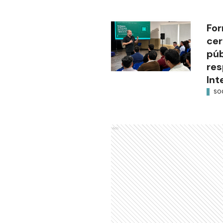
For
cer
púb
res
Int
SO
Ads