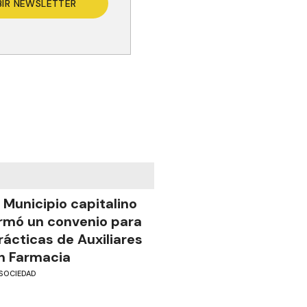
BIR NEWSLETTER
l Municipio capitalino
irmó un convenio para
rácticas de Auxiliares
n Farmacia
SOCIEDAD