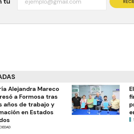
n tu
RECI
ADAS
ía Alejandra Mareco
E
resó a Formosa tras
f
s años de trabajo y
p
mación en Estados
e
dos
CIEDAD