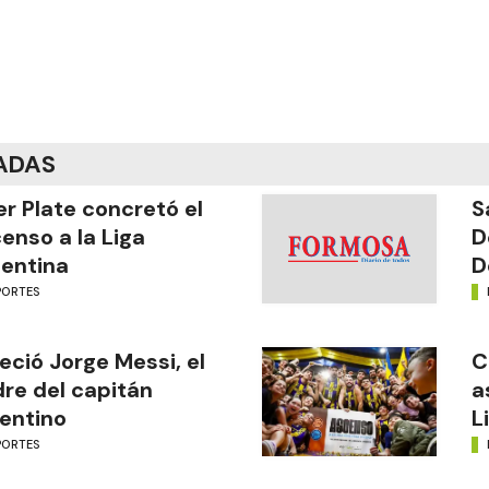
ADAS
er Plate concretó el
S
enso a la Liga
D
entina
D
PORTES
leció Jorge Messi, el
C
re del capitán
a
entino
L
PORTES