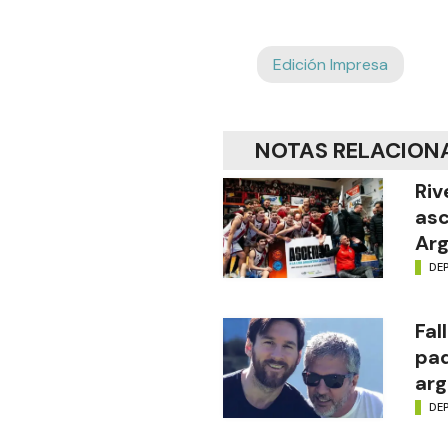
Edición Impresa
NOTAS RELACION
Riv
asc
Arg
DE
Fal
pad
arg
DE