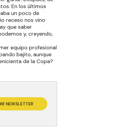
tos. En los últimos
traba un poco de
ño receso nos vino
hay que saber
 podemos y, creyendo,
rimer equipo profesional
ilbando bajito, aunque
Cenicienta de la Copa?
BIR NEWSLETTER