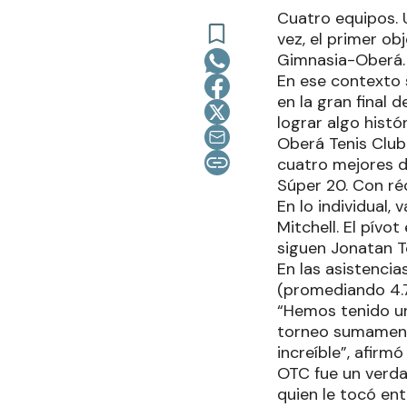
Cuatro equipos. U
vez, el primer o
Gimnasia-Oberá.
En ese contexto 
en la gran final 
lograr algo histór
Oberá Tenis Club 
cuatro mejores d
Súper 20. Con ré
En lo individual,
Mitchell. El pív
siguen Jonatan To
En las asistenci
(promediando 4.7
“Hemos tenido u
torneo sumament
increíble”, afirm
OTC fue un verdad
quien le tocó ent