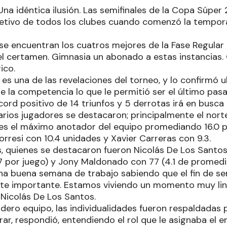
na idéntica ilusión. Las semifinales de la Copa Súper 2
bjetivo de todos los clubes cuando comenzó la tempora
se encuentran los cuatros mejores de la Fase Regular
del certamen. Gimnasia un abonado a estas instancias.
ico.
es una de las revelaciones del torneo, y lo confirmó 
e la competencia lo que le permitió ser el último pas
cord positivo de 14 triunfos y 5 derrotas irá en busca
 varios jugadores se destacaron; principalmente el no
ot es el máximo anotador del equipo promediando 16.0 
rresi con 10.4 unidades y Xavier Carreras con 9.3.
as, quienes se destacaron fueron Nicolás De Los Santo
 por juego) y Jony Maldonado con 77 (4.1 de promedi
na buena semana de trabajo sabiendo que el fin de 
e importante. Estamos viviendo un momento muy lin
ó Nicolás De Los Santos.
ero equipo, las individualidades fueron respaldadas p
rar, respondió, entendiendo el rol que le asignaba el 