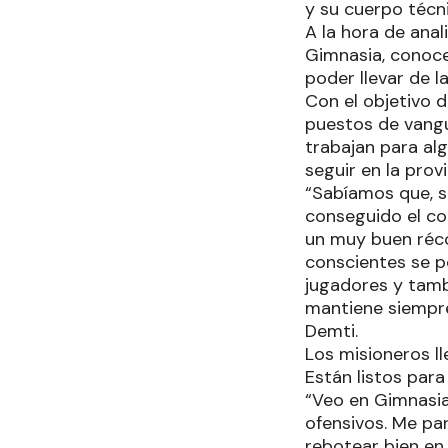
y su cuerpo técn
A la hora de anal
Gimnasia, conoce
poder llevar de l
Con el objetivo 
puestos de vangu
trabajan para al
seguir en la provi
“Sabíamos que, s
conseguido el co
un muy buen réc
conscientes se p
jugadores y tamb
mantiene siempre
Demti.
Los misioneros ll
Están listos para 
“Veo en Gimnasia
ofensivos. Me par
rebotear bien en