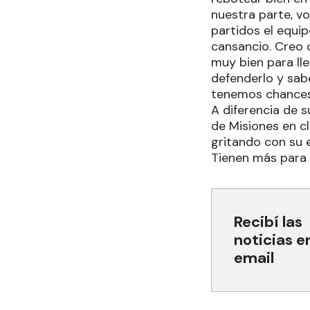
nuestra parte, v
partidos el equi
cansancio. Creo 
muy bien para ll
defenderlo y sab
tenemos chances”
A diferencia de s
de Misiones en cl
gritando con su e
Tienen más para 
Recibí las
noticias e
email