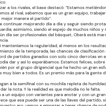
ico.
izar a los rivales, el base destacó: “Estamos metiéndo
mos al rival, sabemos que es un gran equipo, trabaj
a mejor manera el partido”.
de continuar mejorando día a día y seguir siendo prota
ardia; asimismo, siendo el espejo de muchos niños y 
gún día ser profesionales del básquet, Oberá está ma
ncia.
i manteníamos la regularidad, al menos en los result
mienzo de la temporada, las chances de clasificación 
ord de partidos ganados con solo cinco derrotas en
odía dar y así lo esperábamos. Estamos felices, sobre
ién por el grupo dirigencial que ha hecho un gran esf
 muy bien a todos. Es un premio más para la gente del
egan a la semifinal con su mochila repleta de humildad
dar la nota. Y la realidad es que melodía no le falta.
 a un equipo con variantes para anotar y con un gran
ece que esa puede ser una de las llaves del partido, 
 nuestro aro, vamos a empezar a tener chance de pod