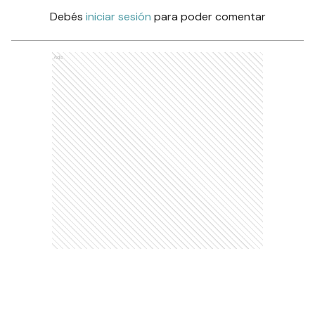
Debés
iniciar sesión
para poder comentar
Ads