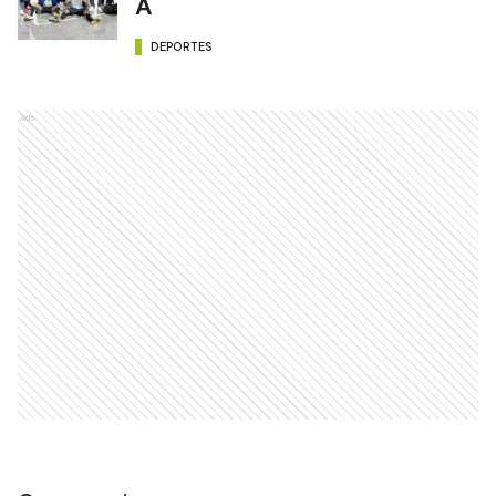
A
DEPORTES
Ads