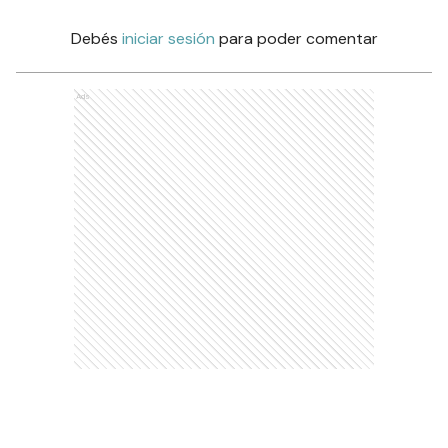
Debés
iniciar sesión
para poder comentar
Ads