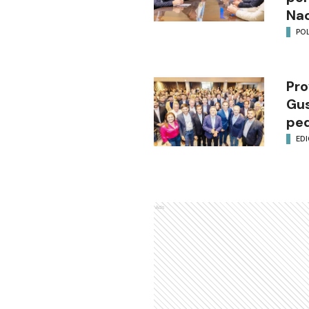
Nac
POL
Pro
Gus
ped
EDI
Ads