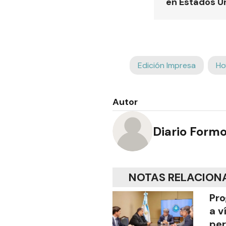
en Estados U
Edición Impresa
Ho
Autor
Diario Form
NOTAS RELACION
Pro
a v
per