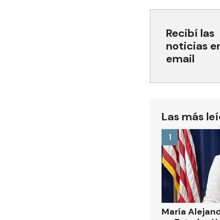
Recibí las
noticias e
email
Las más le
1
María Alejand