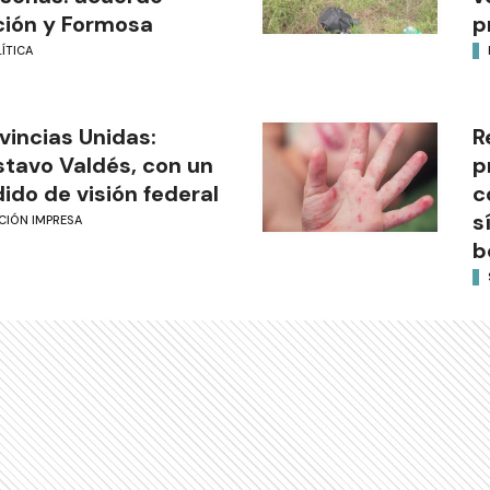
ión y Formosa
p
ÍTICA
vincias Unidas:
R
tavo Valdés, con un
p
ido de visión federal
c
s
CIÓN IMPRESA
b