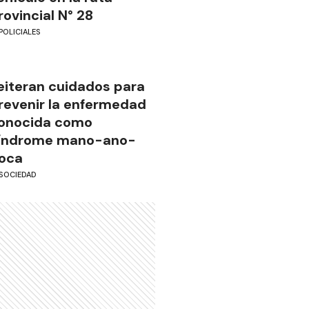
rovincial N° 28
POLICIALES
eiteran cuidados para
revenir la enfermedad
onocida como
índrome mano-ano-
oca
SOCIEDAD