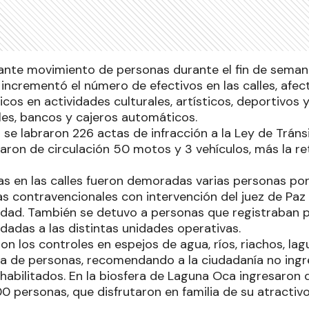
tante movimiento de personas durante el fin de seman
ía incrementó el número de efectivos en las calles, afe
cos en actividades culturales, artísticos, deportivos
les, bancos y cajeros automáticos.
 se labraron 226 actas de infracción a la Ley de Tráns
caron de circulación 50 motos y 3 vehículos, más la re
as en las calles fueron demoradas varias personas po
as contravencionales con intervención del juez de Pa
udad. También se detuvo a personas que registraban 
dadas a las distintas unidades operativas.
on los controles en espejos de agua, ríos, riachos, la
cia de personas, recomendando a la ciudadanía no ingr
abilitados. En la biosfera de Laguna Oca ingresaron d
 personas, que disfrutaron en familia de su atractivo