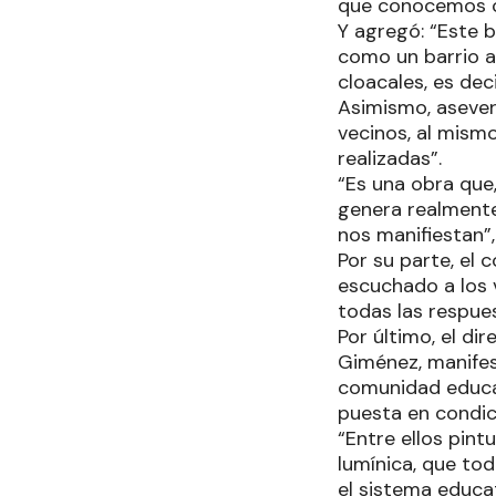
que conocemos cuá
Y agregó: “Este b
como un barrio a
cloacales, es dec
Asimismo, asever
vecinos, al mism
realizadas”.
“Es una obra que
genera realmente
nos manifiestan”,
Por su parte, el 
escuchado a los 
todas las respue
Por último, el di
Giménez, manifest
comunidad educa
puesta en condic
“Entre ellos pint
lumínica, que to
el sistema educat