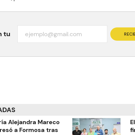
n tu
RECI
ADAS
ía Alejandra Mareco
E
resó a Formosa tras
f