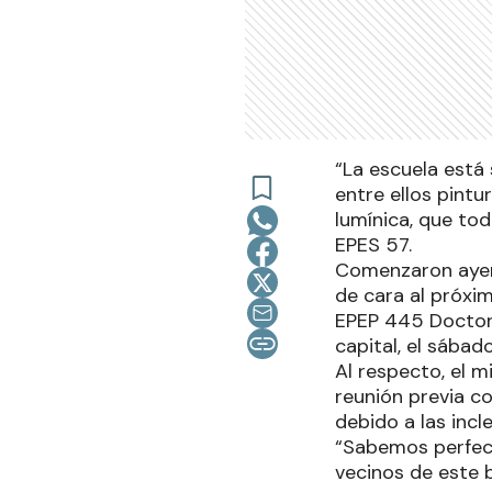
“La escuela está
entre ellos pintu
lumínica, que tod
EPES 57.
Comenzaron ayer,
de cara al próxim
EPEP 445 Doctor 
capital, el sábad
Al respecto, el m
reunión previa c
debido a las inc
“Sabemos perfec
vecinos de este b