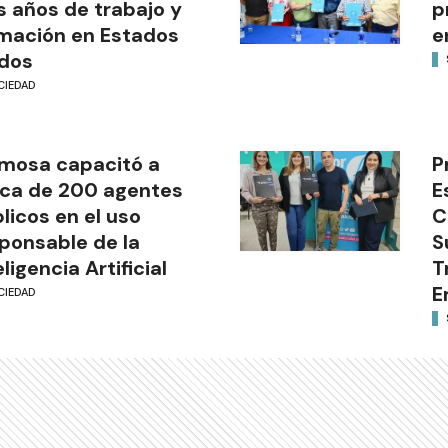
s años de trabajo y
p
mación en Estados
e
dos
CIEDAD
mosa capacitó a
P
ca de 200 agentes
E
licos en el uso
C
ponsable de la
S
eligencia Artificial
T
E
CIEDAD