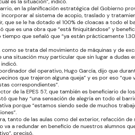
l es la situación”, indicó.
arrio, en la planificación estratégica del Gobierno prov
 incorporar al sistema de acopio, traslado y tratamie
ir, que se le ha dotado el 100% de cloacas a todo el bar
ó que es una obra que “está finiquitándose” y benefic
o tiempo que señaló que “ya están prácticamente 1.3
, como se trata del movimiento de máquinas y de exca
 una situación muy particular que sin lugar a dudas es
 indicó.
coordinador del operativo, Hugo García, dijo que dura
vecinos que trajeron alguna queja” y es por eso “que
stas correspondientes”.
rector de la EPES 57, que también es beneficiario de l
ó que hay “una sensación de alegría en todo el barrio
tiva porque “estamos siendo sede de muchos trabajo
iones”.
ura, tanto de las aulas como del exterior, refacción de s
do va a redundar en beneficio de nuestros alumnos qu
ivo”, precisó.