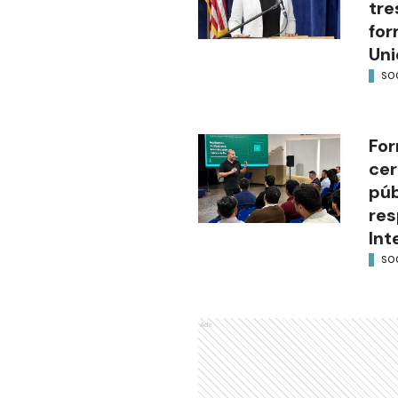
tre
for
Uni
SO
For
cer
púb
res
Int
SO
Ads