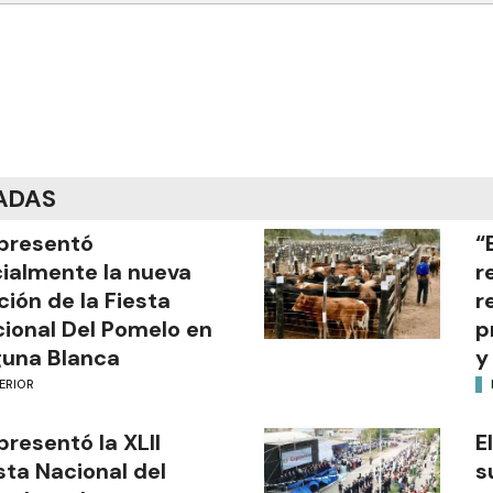
ADAS
presentó
“
cialmente la nueva
r
ción de la Fiesta
r
ional Del Pomelo en
p
una Blanca
y
ERIOR
presentó la XLII
E
sta Nacional del
s