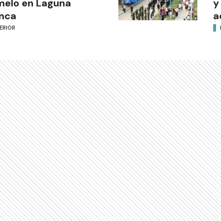
melo en Laguna
y
nca
a
ERIOR