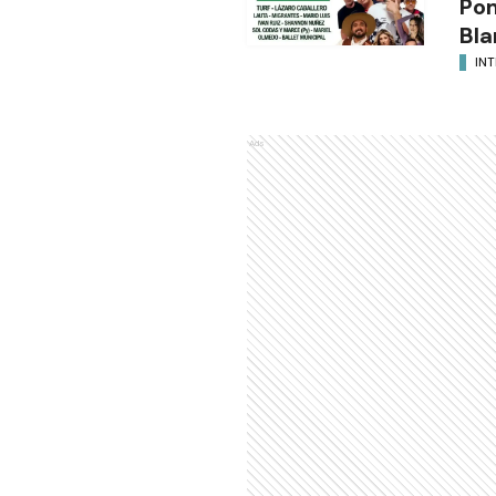
Po
Bla
INT
Ads