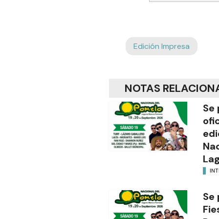
Edición Impresa
NOTAS RELACION
Se 
ofi
edi
Nac
Lag
INT
Se 
Fie