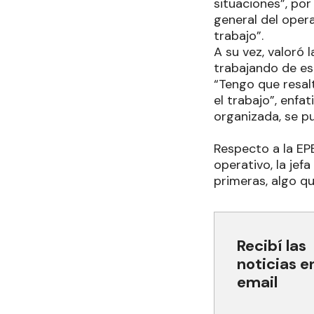
situaciones”, por
general del opera
trabajo”.
A su vez, valoró
trabajando de est
“Tengo que resalt
el trabajo”, enf
organizada, se p
Respecto a la EP
operativo, la jef
primeras, algo q
Recibí las
noticias e
email