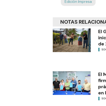
Edición Impresa
NOTAS RELACION
El 
ini
de 
SO
El 
fir
prá
en 
SO