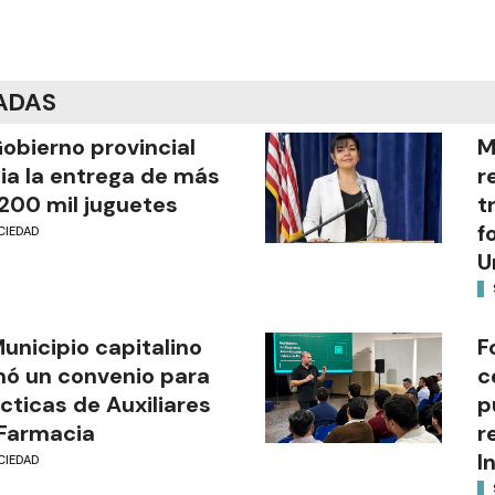
ADAS
Gobierno provincial
M
cia la entrega de más
r
200 mil juguetes
t
f
CIEDAD
U
Municipio capitalino
F
mó un convenio para
c
cticas de Auxiliares
p
Farmacia
r
I
CIEDAD