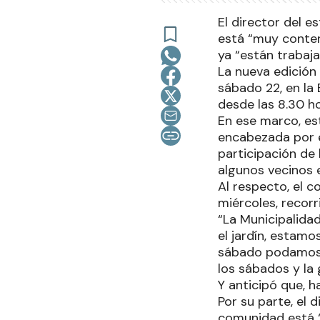
El director del 
está “muy conten
ya “están trabaja
La nueva edición 
sábado 22, en la 
desde las 8.30 ho
En ese marco, est
encabezada por e
participación de 
algunos vecinos 
Al respecto, el 
miércoles, recorr
“La Municipalidad
el jardín, estam
sábado podamos 
los sábados y la 
Y anticipó que, h
Por su parte, el 
comunidad está “