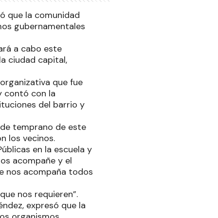
esó que la comunidad
ismos gubernamentales
vará a cabo este
a ciudad capital,
 organizativa que fue
y contó con la
ituciones del barrio y
esde temprano de este
n los vecinos.
Públicas en la escuela y
 nos acompañe y el
que nos acompaña todos
 que nos requieren”.
Méndez, expresó que la
 los organismos