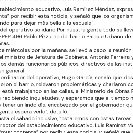
establecimiento educativo, Luis Ramírez Méndez, expr
ta” por recibir esta noticia; y señaló que los organ
ndo para dejar más bella a la escuela”.
del operativo solidario Por nuestra gente todo se lle
EPEP 496 Pablo Pizzurno del barrio Parque Urbano de l
ras.
e miércoles por la mañana, se llevó a cabo la reunión
l ministro de Jefatura de Gabinete, Antonio Ferreira 
los demás funcionarios públicos, directivos de las inst
en general.
coordinador del operativo, Hugo García, señaló que, d
ieron el barrio, relevaron problemáticas y charlaron co
 está trabajando en las calles, el Ministerio de Obras 
os recibiendo inquietudes, y esperamos que el tiempo
tener un lindo día, encabezado por el gobernador 
gente espera verlo”, detalló.
asta el sábado inclusive, “estaremos con estas tareas
director del establecimiento educativo, Luis Ramírez 
muy contenta” por recibir esta noticia; y señaló que