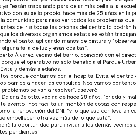
ya “están trabajando para dejar más bella a la escuel
tivo con su sello propio, hace más de 25 años en la p
la comunidad para resolver todos los problemas que q
 antes de ir a todas las oficinas del centro lo podrán 
que los diversos organismos estatales están trabajand
jando el pasto, aplicando manos de pintura y “observan
 alguna falla de luz y esas cositas”.
berto Álvarez, vecino del barrio, coincidió con el dire
porque el operativo no solo beneficia al Parque Urban
 Evita y demás aledaños.
os porque contamos con el hospital Evita, el centro
los barrios a hacer las consultas. Nos vamos content
 problemas se van a resolver”, aseveró.
Daiana Belotto, vecina de hace 28 años, “criada y malc
te evento “nos facilita un montón de cosas con respe
omo la renovación del DNI; “y lo que eso conlleva en c
que embellecen otra vez más de lo que está”.
chó la oportunidad para invitar a los demás vecinos 
tes pendientes”.