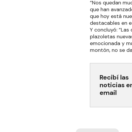
“Nos quedan mucha
que han avanzado
que hoy está nue
destacables en e
Y concluyó: “Las 
plazoletas nueva
emocionada y muy
montón, no se da
Recibí las
noticias e
email