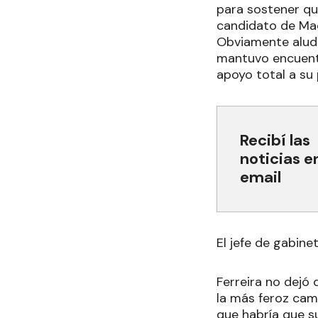
para sostener que
candidato de Mac
Obviamente aludi
mantuvo encuentr
apoyo total a su 
Recibí las
noticias e
email
El jefe de gabine
Ferreira no dejó
la más feroz cam
que habría que su