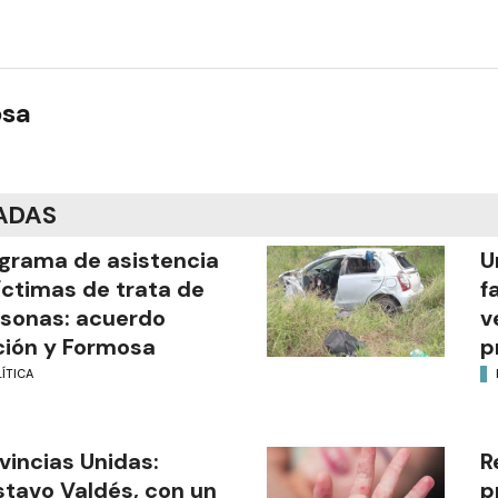
osa
ADAS
grama de asistencia
U
íctimas de trata de
f
sonas: acuerdo
v
ión y Formosa
p
ÍTICA
vincias Unidas:
R
tavo Valdés, con un
p