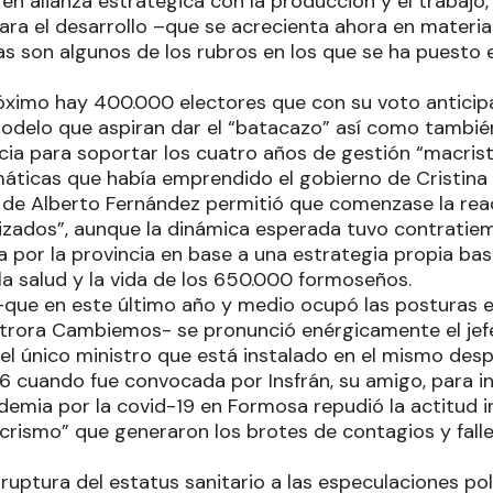
en alianza estratégica con la producción y el trabajo,
para el desarrollo –que se acrecienta ahora en materi
das son algunos de los rubros en los que se ha puesto 
óximo hay 400.000 electores que con su voto anticip
odelo que aspiran dar el “batacazo” así como tambi
ncia para soportar los cuatro años de gestión “macris
áticas que había emprendido el gobierno de Cristina 
N de Alberto Fernández permitió que comenzase la rea
lizados”, aunque la dinámica esperada tuvo contrati
 por la provincia en base a una estrategia propia bas
la salud y la vida de los 650.000 formoseños.
que en este último año y medio ocupó las posturas 
otrora Cambiemos- se pronunció enérgicamente el jef
 el único ministro que está instalado en el mismo desp
6 cuando fue convocada por Insfrán, su amigo, para in
ndemia por la covid-19 en Formosa repudió la actitud 
crismo” que generaron los brotes de contagios y falle
a ruptura del estatus sanitario a las especulaciones pol