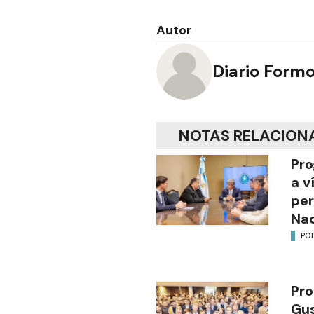
Autor
Diario Form
NOTAS RELACION
Pro
a v
per
Nac
POL
Pro
Gus