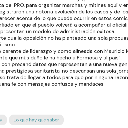
nta del PRO, para organizar marchas y mitines aquí y en
egistraron una notoria evolución de los casos y de lo
arecer acerca de lo que puede ocurrir en estos comic
iado en que el pueblo volverá a acompañar al oficiali
presentan un modelo de administración exitosa.
rte que la oposición no ha planteado una sola propue
itismo.
carente de liderazgo y como alineada con Mauricio 
nte que más daño le ha hecho a Formosa y al país”.
y con precandidatos que representan a una nueva gene
na prestigiosa sanitarista, no descansan una sola jor
se trata de llegar a todos para que por ninguna razó
uena fe con mensajes confusos y mendaces.
y
Lo que hay que saber