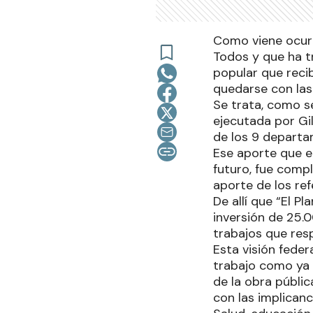
Como viene ocurr
Todos y que ha t
popular que reci
quedarse con las
Se trata, como se
ejecutada por Gi
de los 9 departa
Ese aporte que 
futuro, fue comp
aporte de los ref
De allí que “El P
inversión de 25.
trabajos que res
Esta visión feder
trabajo como ya
de la obra públi
con las implicanc