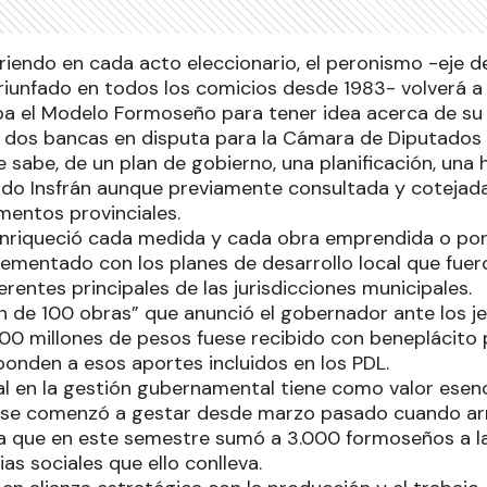
iendo en cada acto eleccionario, el peronismo -eje de
riunfado en todos los comicios desde 1983- volverá a c
ba el Modelo Formoseño para tener idea acerca de su
 dos bancas en disputa para la Cámara de Diputados 
 sabe, de un plan de gobierno, una planificación, una 
ldo Insfrán aunque previamente consultada y cotejad
mentos provinciales.
enriqueció cada medida y cada obra emprendida o por
lementado con los planes de desarrollo local que fuer
erentes principales de las jurisdicciones municipales.
lan de 100 obras” que anunció el gobernador ante los 
000 millones de pesos fuese recibido con beneplácito 
ponden a esos aportes incluidos en los PDL.
al en la gestión gubernamental tiene como valor esenc
 se comenzó a gestar desde marzo pasado cuando arr
ca que en este semestre sumó a 3.000 formoseños a la
ias sociales que ello conlleva.