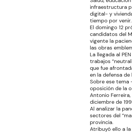
Salud, educación 
infraestructura 
digital- y vivien
tiempo por venir.
El domingo 12 pr
candidatos del M
vigente la pacie
las obras emblem
La llegada al PE
trabajos “neutra
que fue afrontada
en la defensa de 
Sobre ese tema -
oposición de la 
Antonio Ferreira,
diciembre de 199
Al analizar la pa
sectores del “ma
provincia.
Atribuyó ello a l