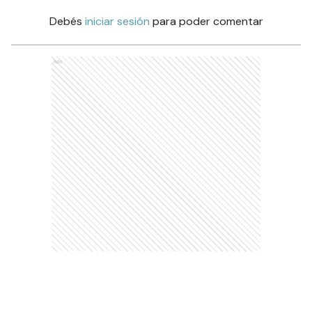
Debés
iniciar sesión
para poder comentar
Ads