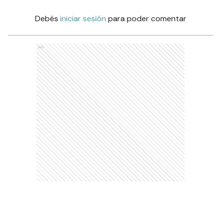
Debés
iniciar sesión
para poder comentar
Ads