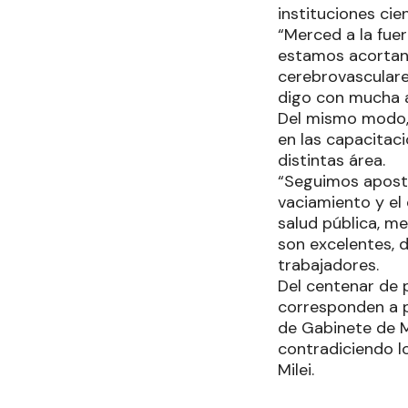
instituciones cie
“Merced a la fuer
estamos acortan
cerebrovasculares
digo con mucha a
Del mismo modo, h
en las capacitac
distintas área.
“Seguimos aposta
vaciamiento y el 
salud pública, m
son excelentes, 
trabajadores.
Del centenar de 
corresponden a pr
de Gabinete de M
contradiciendo lo
Milei.