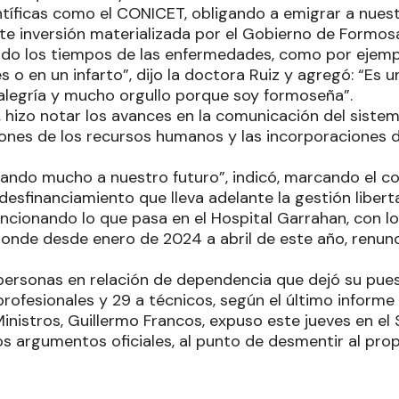
ntíficas como el CONICET, obligando a emigrar a nuestr
te inversión materializada por el Gobierno de Formosa
do los tiempos de las enfermedades, como por ejempl
 o en un infarto”, dijo la doctora Ruiz y agregó: “Es 
legría y mucho orgullo porque soy formoseña”.
izo notar los avances en la comunicación del sistema 
iones de los recursos humanos y las incorporaciones 
ndo mucho a nuestro futuro”, indicó, marcando el co
desfinanciamiento que lleva adelante la gestión liberta
encionando lo que pasa en el Hospital Garrahan, con l
donde desde enero de 2024 a abril de este año, renun
personas en relación de dependencia que dejó su pues
ofesionales y 29 a técnicos, según el último informe 
inistros, Guillermo Francos, expuso este jueves en el
s argumentos oficiales, al punto de desmentir al prop