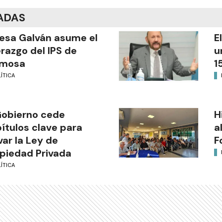
ADAS
esa Galván asume el
E
erazgo del IPS de
u
rmosa
1
ÍTICA
Gobierno cede
H
ítulos clave para
a
var la Ley de
F
piedad Privada
ÍTICA