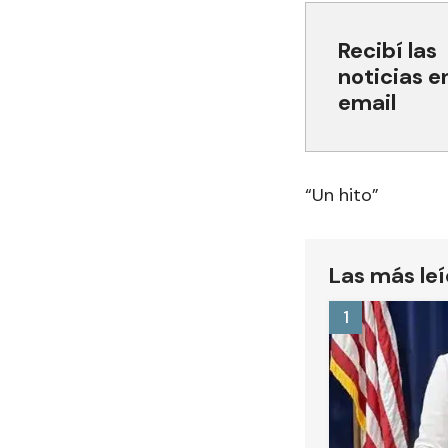
Recibí las
noticias e
email
“Un hito”
Las más le
1