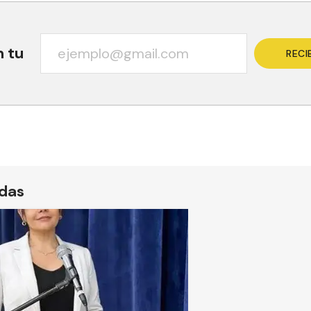
n tu
RECI
ídas