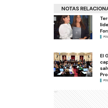
NOTAS RELACION
Ter
lid
Fo
POL
El 
cap
sal
Pro
POL
Ads