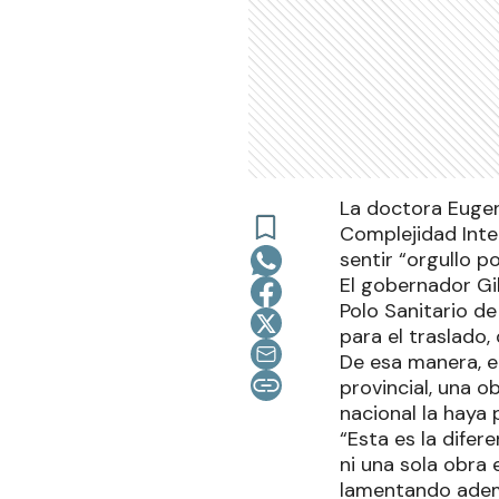
La doctora Eugen
Complejidad Integ
sentir “orgullo p
El gobernador Gil
Polo Sanitario d
para el traslado,
De esa manera, e
provincial, una o
nacional la haya 
“Esta es la difer
ni una sola obra 
lamentando adem