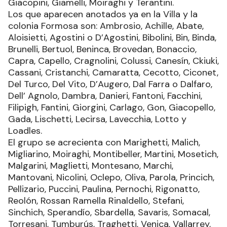
Giacopini, Giamelli, Moiraghi y Terantini.
Los que aparecen anotados ya en la Villa y la
colonia Formosa son: Ambrosio, Achille, Abate,
Aloisietti, Agostini o D’Agostini, Bibolini, Bin, Binda,
Brunelli, Bertuol, Beninca, Brovedan, Bonaccio,
Capra, Capello, Cragnolini, Colussi, Canesín, Ckiuki,
Cassani, Cristanchi, Camaratta, Cecotto, Ciconet,
Del Turco, Del Vito, D’Augero, Dal Farra o Dalfaro,
Dell’ Agnolo, Dambra, Danieri, Fantoni, Facchini,
Filipigh, Fantini, Giorgini, Carlago, Gon, Giacopello,
Gada, Lischetti, Lecirsa, Lavecchia, Lotto y
Loadles.
El grupo se acrecienta con Marighetti, Malich,
Migliarino, Moiraghi, Montibeller, Martini, Mosetich,
Malgarini, Maglietti, Montesano, Marchi,
Mantovani, Nicolini, Oclepo, Oliva, Parola, Princich,
Pellizario, Puccini, Paulina, Pernochi, Rigonatto,
Reolón, Rossan Ramella Rinaldello, Stefani,
Sinchich, Sperandío, Sbardella, Savaris, Somacal,
Torresani, Tumburús, Traghetti, Venica, Vallarrey,