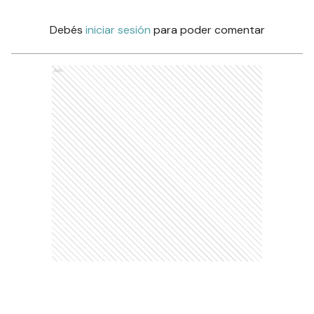
Debés
iniciar sesión
para poder comentar
Ads