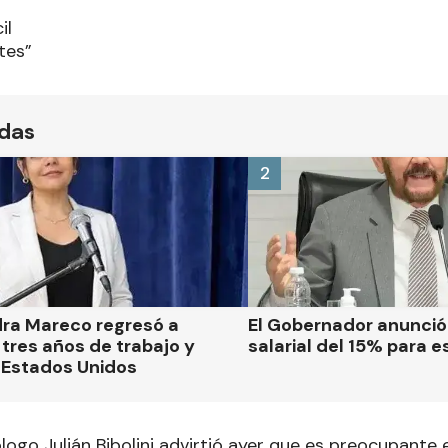
il
tes”
ídas
2
dra Mareco regresó a
El Gobernador anunci
tres años de trabajo y
salarial del 15% para e
 Estados Unidos
logo Julián Bibolini advirtió ayer que es preocupante 