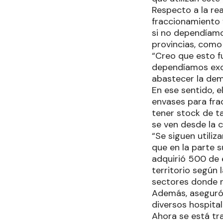
Respecto a la re
fraccionamiento
si no dependíam
provincias, como
“Creo que esto 
dependíamos excl
abastecer la dem
En ese sentido, 
envases para frac
tener stock de t
se ven desde la ca
“Se siguen utiliz
que en la parte 
adquirió 500 de 
territorio según
sectores donde n
Además, aseguró 
diversos hospital
Ahora se está tr