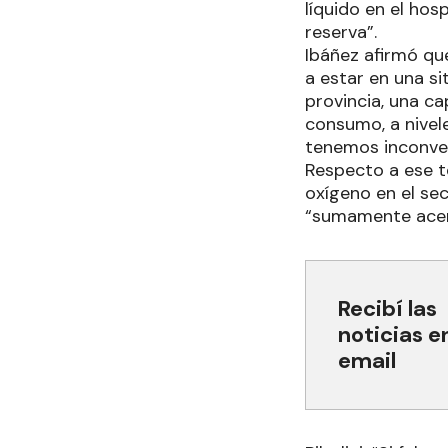
líquido en el hos
reserva”.
Ibáñez afirmó qu
a estar en una s
provincia, una ca
consumo, a nivel
tenemos inconven
Respecto a ese te
oxígeno en el sec
“sumamente acert
Recibí las
noticias e
email