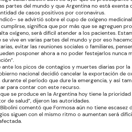
ias partes del mundo y que Argentina no está exenta de
antidad de casos positivos por coronavirus.
ndicó– se advirtió sobre el cupo de oxígeno medicinal
cumplirse, significa que por más que se agreguen pro
falta oxígeno, será difícil atender a los pacientes. E
e se vive en varias partes del mundo y por eso hacemo
arias, evitar las reuniones sociales o familiares, pens
ueden posponer ahora a no poder festejarlos nunca
ción”.
 ante los picos de contagios y muertes diarias por la
obierno nacional decidió cancelar la exportación de ox
 durante el período que dure la emergencia, y así tam
rar para contar con este recurso.
que se produce en la Argentina hoy tiene la prioridad 
or de salud”, dijeron las autoridades.
 Bibolini comentó que Formosa aún no tiene escasez d
gios siguen con el mismo ritmo o aumentan será difícil
afectada.