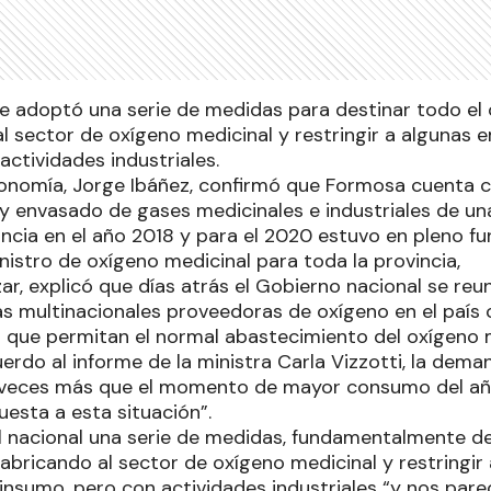
 se adoptó una serie de medidas para destinar todo el
l sector de oxígeno medicinal y restringir a algunas 
ctividades industriales.
conomía, Jorge Ibáñez, confirmó que Formosa cuenta 
y envasado de gases medicinales e industriales de un
vincia en el año 2018 y para el 2020 estuvo en pleno 
nistro de oxígeno medicinal para toda la provincia,
ar, explicó que días atrás el Gobierno nacional se reun
 multinacionales proveedoras de oxígeno en el país 
que permitan el normal abastecimiento del oxígeno m
rdo al informe de la ministra Carla Vizzotti, la dem
s veces más que el momento de mayor consumo del añ
esta a esta situación”.
l nacional una serie de medidas, fundamentalmente de
fabricando al sector de oxígeno medicinal y restringi
 insumo, pero con actividades industriales “y nos pare