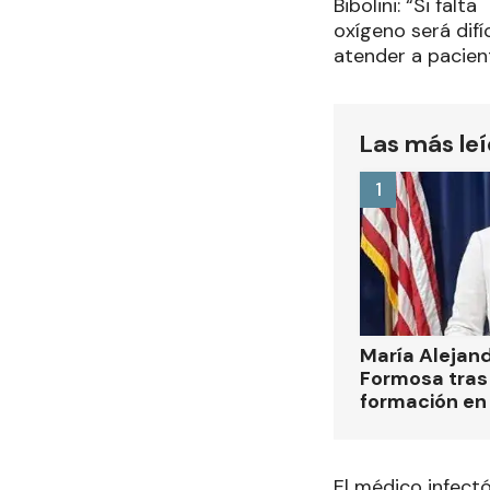
Bibolini: “Si falta
oxígeno será difíc
atender a pacien
Las más le
1
María Alejan
Formosa tras 
formación en
El médico infectó