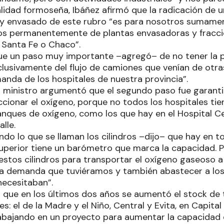
alidad formoseña, Ibáñez afirmó que la radicación de 
 y envasado de este rubro “es para nosotros sumame
os permanentemente de plantas envasadoras y fracci
 Santa Fe o Chaco”.
fue un paso muy importante –agregó– de no tener la 
usivamente del flujo de camiones que venían de otra
anda de los hospitales de nuestra provincia”.
el ministro argumentó que el segundo paso fue garanti
cionar el oxígeno, porque no todos los hospitales tien
anques de oxígeno, como los que hay en el Hospital Ce
lle.
ando lo que se llaman los cilindros –dijo– que hay en t
superior tiene un barómetro que marca la capacidad. P
estos cilindros para transportar el oxígeno gaseoso a 
 la demanda que tuviéramos y también abastecer a los
ecesitaban”.
que en los últimos dos años se aumentó el stock de
es: el de la Madre y el Niño, Central y Evita, en Capital
abajando en un proyecto para aumentar la capacidad