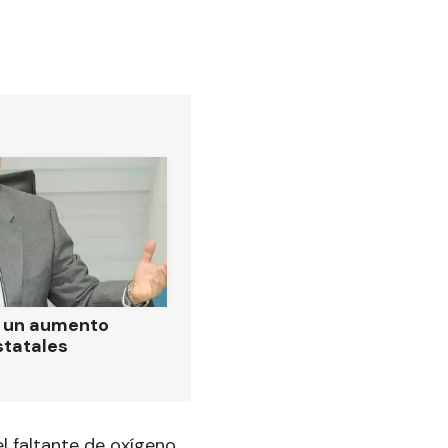
ó un aumento
statales
el faltante de oxígeno