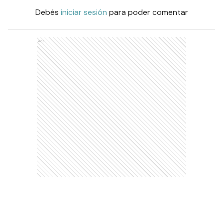
Debés
iniciar sesión
para poder comentar
Ads