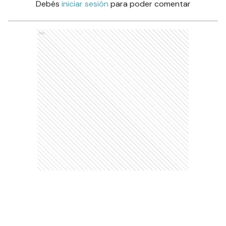
Debés
iniciar sesión
para poder comentar
Ads