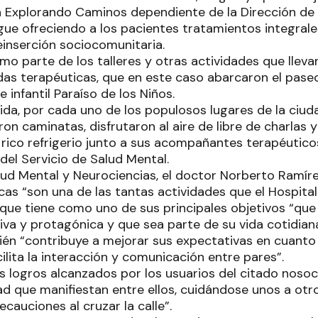
ía Explorando Caminos dependiente de la Dirección de
igue ofreciendo a los pacientes tratamientos integral
einserción sociocomunitaria.
o parte de los talleres y otras actividades que lleva
das terapéuticas, que en este caso abarcaron el paseo 
 infantil Paraíso de los Niños.
ida, por cada uno de los populosos lugares de la ciuda
ron caminatas, disfrutaron al aire de libre de charlas
rico refrigerio junto a sus acompañantes terapéutico
del Servicio de Salud Mental.
alud Mental y Neurociencias, el doctor Norberto Ramíre
icas “son una de las tantas actividades que el Hospit
 que tiene como uno de sus principales objetivos “que
iva y protagónica y que sea parte de su vida cotidiana
én “contribuye a mejorar sus expectativas en cuanto a
cilita la interacción y comunicación entre pares”.
os logros alcanzados por los usuarios del citado nos
ad que manifiestan entre ellos, cuidándose unos a otro
ecauciones al cruzar la calle”.