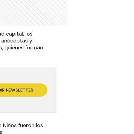
d capital, los
 y anécdotas y
s, quienes forman
BIR NEWSLETTER
os Niños fueron los
e.