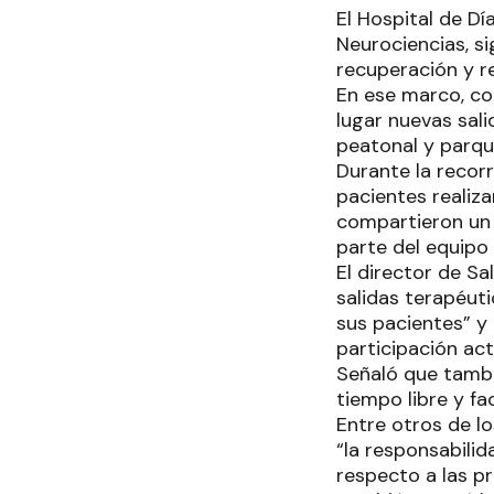
El Hospital de D
Neurociencias, s
recuperación y r
En ese marco, com
lugar nuevas sali
peatonal y parque
Durante la recorr
pacientes realiza
compartieron un 
parte del equipo 
El director de S
salidas terapéut
sus pacientes” y
participación act
Señaló que tambi
tiempo libre y fa
Entre otros de l
“la responsabilid
respecto a las pr