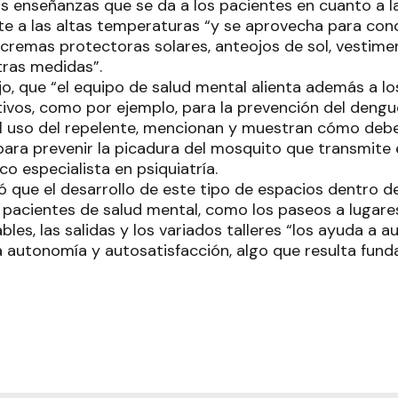
s enseñanzas que se da a los pacientes en cuanto a l
te a las altas temperaturas “y se aprovecha para conc
as cremas protectoras solares, anteojos de sol, vestim
tras medidas”.
o, que “el equipo de salud mental alienta además a lo
ivos, como por ejemplo, para la prevención del dengue
el uso del repelente, mencionan y muestran cómo debe
, para prevenir la picadura del mosquito que transmite
co especialista en psiquiatría.
ó que el desarrollo de este tipo de espacios dentro de
s pacientes de salud mental, como los paseos a lugare
les, las salidas y los variados talleres “los ayuda a au
a autonomía y autosatisfacción, algo que resulta fun