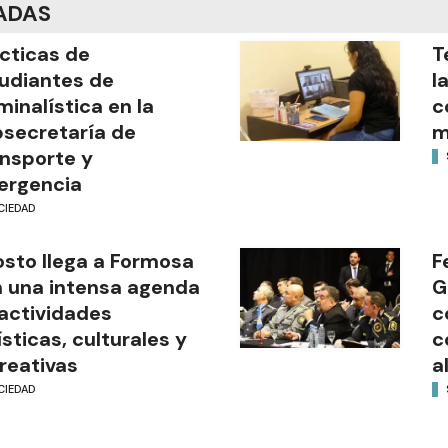
ADAS
cticas de
T
udiantes de
l
minalística en la
c
secretaría de
m
nsporte y
ergencia
CIEDAD
sto llega a Formosa
F
 una intensa agenda
G
actividades
c
ísticas, culturales y
c
reativas
a
CIEDAD