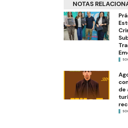
NOTAS RELACION
Prá
Est
Cri
Sub
Tra
Em
SO
Ago
con
de 
tur
rec
SO