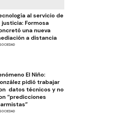
ecnología al servicio de
a justicia: Formosa
oncretó una nueva
ediación a distancia
SOCIEDAD
enómeno El Niño:
onzález pidió trabajar
on datos técnicos y no
on “predicciones
larmistas”
SOCIEDAD