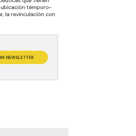
apéuticas que tienen
a ubicación témporo-
r, la revinculación con
BIR NEWSLETTER