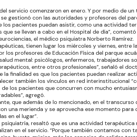
 del servicio comenzaron en enero. Y por medio de un 
l se gestionó con las autoridades y profesores del pa
 los pacientes puedan asistir, como una actividad te
que se llevan a cabo en el Hospital de día”, comentó e
eurociencias, el médico psiquiatra Norberto Ramírez.
apéuticas, tienen lugar los miércoles y viernes, entre la
or los profesores de Educación Física del parque ac
salud mental: psicólogos, enfermeros, trabajadores so
apéuticos, entre otros profesionales”, señaló el doct
 la finalidad es que los pacientes puedan realizar acti
alecer también los vínculos en red interinstitucional
da de los pacientes que concurren con mucho entusiasm
adables”, agregó.
nte, que además de lo mencionado, en el transcurso 
con una merienda y se aprovecha ese momento para c
as en el lugar”.
n psiquiatría, resaltó que es una actividad terapéutic
lizan en el servicio. “Porque también contamos con ta