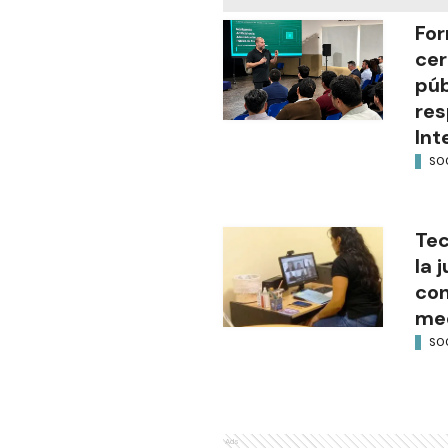
For
cer
púb
res
Int
SO
Tec
la 
con
med
SO
Ads