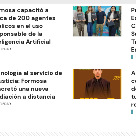
mosa capacitó a
P
ca de 200 agentes
E
licos en el uso
C
ponsable de la
S
eligencia Artificial
T
E
CIEDAD
nología al servicio de
A
justicia: Formosa
c
cretó una nueva
d
iación a distancia
t
r
CIEDAD