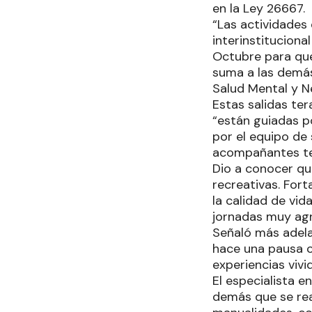
en la Ley 26667.
“Las actividades
interinstituciona
Octubre para que
suma a las demás 
Salud Mental y N
Estas salidas ter
“están guiadas p
por el equipo de 
acompañantes ter
Dio a conocer que
recreativas. Fort
la calidad de vi
jornadas muy agr
Señaló más adela
hace una pausa 
experiencias vivid
El especialista e
demás que se rea