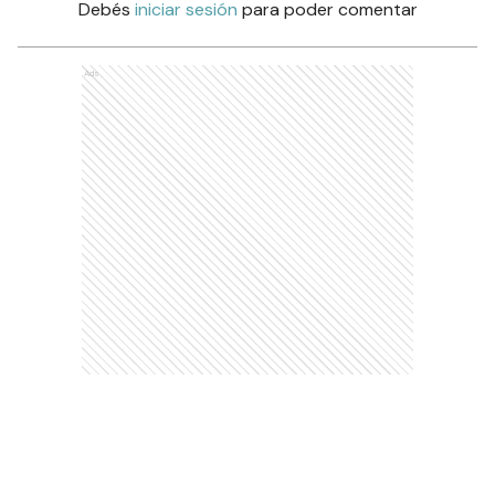
Debés
iniciar sesión
para poder comentar
Ads