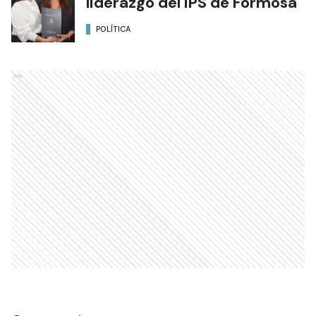
liderazgo del IPS de Formosa
POLÍTICA
Ads