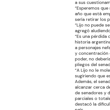
a sus cuestiona
“Esperemos que no
año que está emp
sería retirar los 
“Lijo no puede se
agregó aludiendo 
“Es una pérdida 
historia argentin
a personajes nef
y concentración 
poder, no debería
pliegos del senad
“A Lijo no le mol
sugiriendo que e
Además, el senad
alcanzar cerca d
de senadores y d
parciales o total
destacó la dific
país.