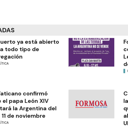
ADAS
puerto ya está abierto
F
a todo tipo de
c
vegación
L
d
ÍTICA
Vaticano confirmó
C
 el papa León XIV
l
itará la Argentina del
q
l 11 de noviembre
a
U
ÍTICA