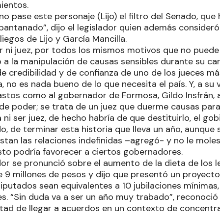
mientos.
 pase este personaje (Lijo) el filtro del Senado, que
antanado”, dijo el legislador quien además consider
pliegos de Lijo y García Mancilla.
r ni juez, por todos los mismos motivos que no puede 
a la manipulación de causas sensibles durante su carr
de credibilidad y de confianza de uno de los jueces m
a, no es nada bueno de lo que necesita el país. Y, a su 
astos como al gobernador de Formosa, Gildo Insfrán,
de poder; se trata de un juez que duerme causas para
 ni ser juez, de hecho habría de que destituirlo, el gob
o, de terminar esta historia que lleva un año, aunque 
estan las relaciones indefinidas –agregó- y no le moles
sto podría favorecer a ciertos gobernadores.
or se pronunció sobre el aumento de la dieta de los l
e 9 millones de pesos y dijo que presentó un proyecto 
iputados sean equivalentes a 10 jubilaciones mínimas
es. “Sin duda va a ser un año muy trabado”, reconoció 
ultad de llegar a acuerdos en un contexto de concentr