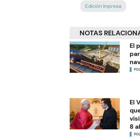
Edición Impresa
NOTAS RELACION
El 
par
na
POL
El 
que
vis
8 a
POL