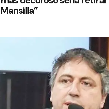
 más decoroso sería retirar
-Mansilla”