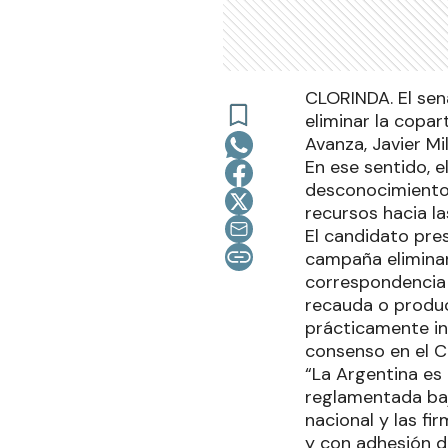
CLORINDA. El sen
eliminar la copar
Avanza, Javier Mil
En ese sentido, e
desconocimiento”
recursos hacia la
El candidato pres
campaña eliminar
correspondencia f
recauda o produce
prácticamente in
consenso en el C
“La Argentina es
reglamentada baj
nacional y las fi
y con adhesión de