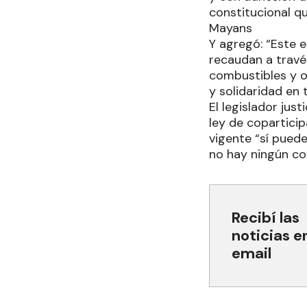
constitucional qu
Mayans
Y agregó: “Este 
recaudan a través
combustibles y o
y solidaridad en t
El legislador jus
ley de copartici
vigente “sí pued
no hay ningún co
Recibí las
noticias e
email