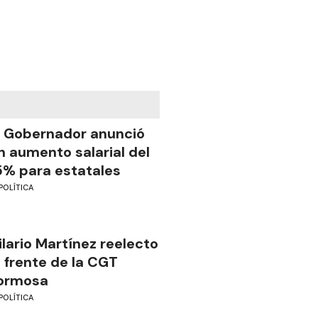
l Gobernador anunció
n aumento salarial del
5% para estatales
POLÍTICA
ilario Martínez reelecto
l frente de la CGT
ormosa
POLÍTICA