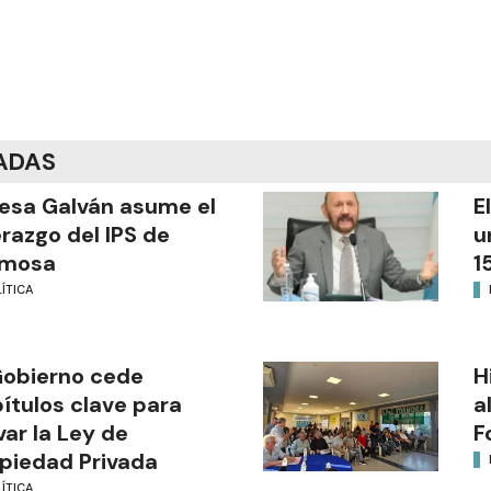
ADAS
esa Galván asume el
E
erazgo del IPS de
u
rmosa
1
ÍTICA
Gobierno cede
H
ítulos clave para
a
var la Ley de
F
piedad Privada
ÍTICA