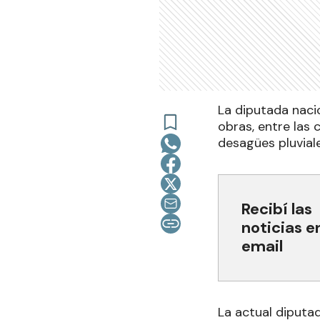
La diputada naci
obras, entre las 
desagües pluviale
Recibí las
noticias e
email
La actual diputad