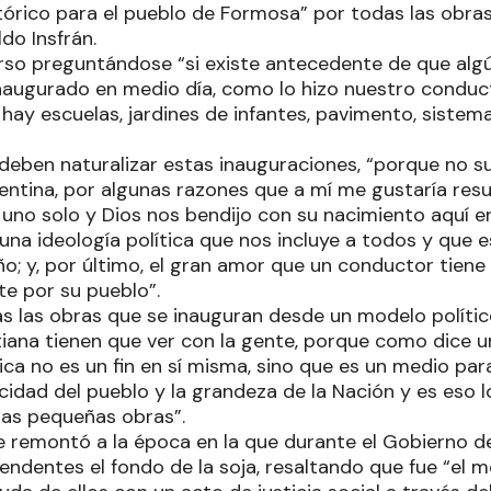
tórico para el pueblo de Formosa” por todas las obra
ldo Insfrán.
so preguntándose “si existe antecedente de que alg
naugurado en medio día, como lo hizo nuestro conduc
 hay escuelas, jardines de infantes, pavimento, sistem
 deben naturalizar estas inauguraciones, “porque no 
gentina, por algunas razones que a mí me gustaría resu
y uno solo y Dios nos bendijo con su nacimiento aquí 
na ideología política que nos incluye a todos y que e
; y, por último, el gran amor que un conductor tiene 
e por su pueblo”.
s las obras que se inauguran desde un modelo políti
tiana tienen que ver con la gente, porque como dice 
tica no es un fin en sí misma, sino que es un medio para 
licidad del pueblo y la grandeza de la Nación y es eso
as pequeñas obras”.
 remontó a la época en la que durante el Gobierno de
tendentes el fondo de la soja, resaltando que fue “el