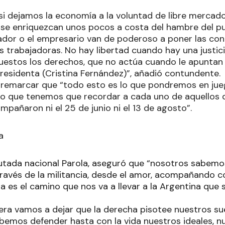
 si dejamos la economía a la voluntad de libre merc
e se enriquezcan unos pocos a costa del hambre del pu
dor o el empresario van de poderoso a poner las cond
s trabajadoras. No hay libertad cuando hay una justic
uestos los derechos, que no actúa cuando le apuntan
presidenta (Cristina Fernández)”, añadió contundente.
 remarcar que “todo esto es lo que pondremos en jue
 lo que tenemos que recordar a cada uno de aquellos 
pañaron ni el 25 de junio ni el 13 de agosto”.
a
iputada nacional Parola, aseguró que “nosotros sabem
a través de la militancia, desde el amor, acompañando
ia es el camino que nos va a llevar a la Argentina qu
ra vamos a dejar que la derecha pisotee nuestros sue
abemos defender hasta con la vida nuestros ideales, 