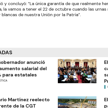
ió y concluyó: “La única garantía de que realmente 
a, la vamos a tener el 22 de octubre cuando las urnas
y blancas de nuestra Unión por la Patria”.
ADAS
Gobernador anunció
E
aumento salarial del
c
 para estatales
s
P
ÍTICA
ario Martínez reelecto
E
frente de la CGT
p