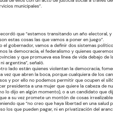
da de ellos con un acto de justicia social a través d
vicios municipales”.
recordó que “estamos transitando un año electoral, y 
 son estas cosas las que vamos a poner en juego”.
o el gobernador, vamos a definir dos sistemas polític
os la democracia, el federalismo y quienes queremos
ovincias y que promueva esa línea de vida debajo de la
ni argentina”, señaló.
otro lado están quienes violentan la democracia, fomen
da vez que abren la boca, porque cualquiera de los ca
sos y por ello no podemos permitir que ocupen el sill
r presidenta a una mujer que quiere la cabeza de n
o lo dijo en algún momento), o a un candidato que dij
que a su vez promete un montón de cosas irrealizable
eniendo que “no creo que haya libertad en una salud p
so los que pueden pagar, ni en privatización del aran