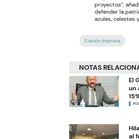
proyectos”, añad
defender la patri
azules, celestes 
Edición Impresa
NOTAS RELACION
El 
un 
15%
POL
Hil
al 