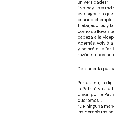
universidades”.
“No hay libertad
eso significa qu
cuando el emplea
trabajadores y la
como se llevan p
cabeza a la vice
Además, volvió a
y aclaró que “es
razón no nos acom
Defender la patri
Por último, la d
la Patria” y es 
Unión por la Patr
queremos”.
“De ninguna mane
las peronistas s