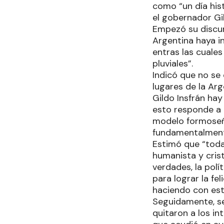
como “un día his
el gobernador Gi
Empezó su discur
Argentina haya i
entras las cuales
pluviales”.
Indicó que no se
lugares de la Ar
Gildo Insfrán ha
esto responde a u
modelo formoseño
fundamentalment
Estimó que “toda
humanista y cris
verdades, la polí
para lograr la fe
haciendo con est
Seguidamente, se
quitaron a los in