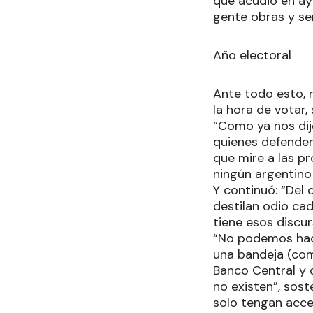
que acudió en ayu
gente obras y ser
Año electoral
Ante todo esto, 
la hora de votar,
“Como ya nos dij
quienes defendem
que mire a las pr
ningún argentino 
Y continuó: “Del 
destilan odio ca
tiene esos discur
“No podemos hace
una bandeja (com
Banco Central y 
no existen”, sost
solo tengan acce