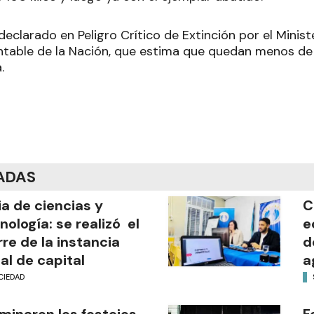
declarado en Peligro Crítico de Extinción por el Minis
ntable de la Nación, que estima que quedan menos de
.
ADAS
ia de ciencias y
C
nología: se realizó el
e
rre de la instancia
d
al de capital
a
CIEDAD
minaron los festejos
F