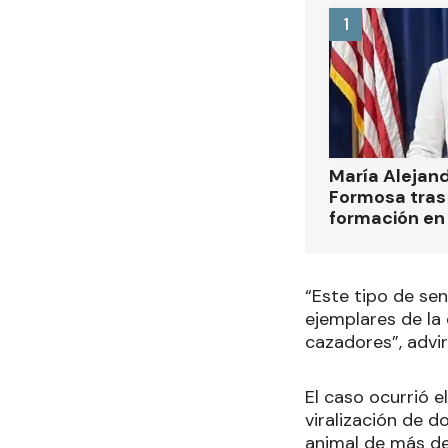
1
María Alejan
Formosa tras 
formación en
“Este tipo de sen
ejemplares de la
cazadores”, advi
El caso ocurrió e
viralización de d
animal de más de 