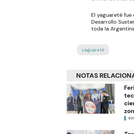
El yaguareté fue 
Desarrollo Suste
toda la Argentina
yaguareté
NOTAS RELACION
Fer
tec
cie
zon
SO
Ter