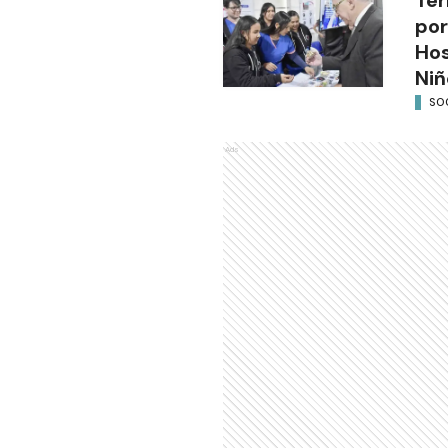
por
Hos
Niñ
SO
Ads