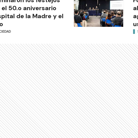
 el 50.o aniversario
a
pital de la Madre y el
a
o
u
CIEDAD