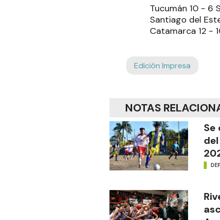
Tucumán 10 - 6 Sa
Santiago del Este
Catamarca 12 - 10
Edición Impresa
NOTAS RELACION
Se 
del
20
DE
Riv
asc