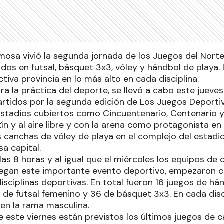
mosa vivió la segunda jornada de los Juegos del Nort
idos en futsal, básquet 3x3, vóley y hándbol de playa.
tiva provincia en lo más alto en cada disciplina.
ara la práctica del deporte, se llevó a cabo este jueve
rtidos por la segunda edición de Los Juegos Deporti
stadios cubiertos como Cincuentenario, Centenario y 
n y al aire libre y con la arena como protagonista en
canchas de vóley de playa en el complejo del estadio 
a capital.
s 8 horas y al igual que el miércoles los equipos de 
uegan este importante evento deportivo, empezaron c
isciplinas deportivas. En total fueron 16 juegos de hán
6 de futsal femenino y 36 de básquet 3x3. En cada disc
en la rama masculina.
e este viernes están previstos los últimos juegos de c