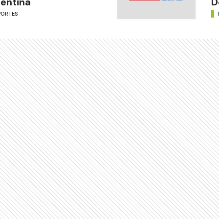
entina
D
PORTES