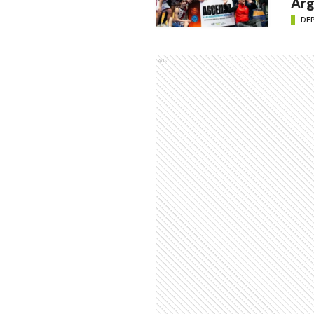
Arg
DE
Ads