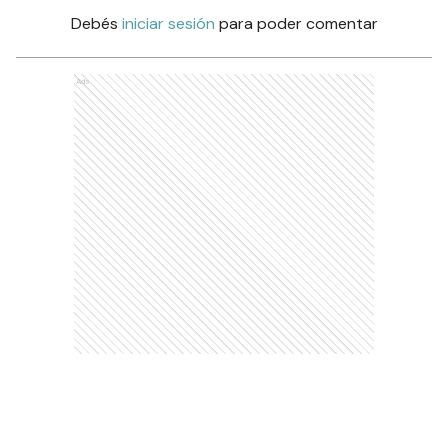
Debés
iniciar sesión
para poder comentar
Ads