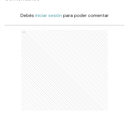
Debés
iniciar sesión
para poder comentar
Ads