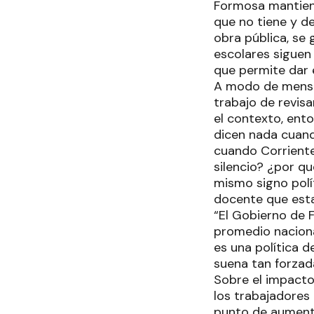
Formosa mantiene
que no tiene y d
obra pública, se
escolares siguen
que permite dar 
A modo de mensaj
trabajo de revisa
el contexto, ent
dicen nada cuand
cuando Corriente
silencio? ¿por q
mismo signo polít
docente que esta
“El Gobierno de 
promedio nacional
es una política d
suena tan forzada
Sobre el impacto 
los trabajadores
punto de aumento