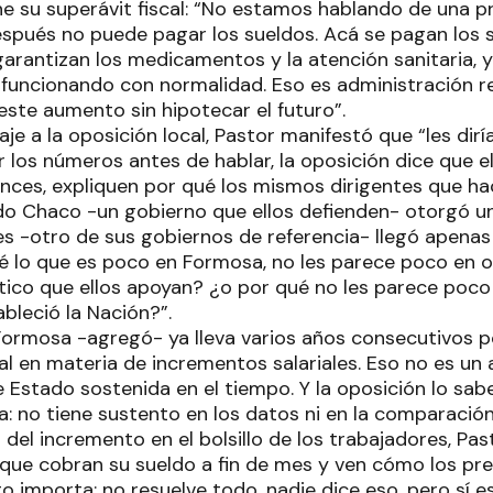
 su superávit fiscal: “No estamos hablando de una pr
espués no puede pagar los sueldos. Acá se pagan los s
 garantizan los medicamentos y la atención sanitaria,
 funcionando con normalidad. Eso es administración re
este aumento sin hipotecar el futuro”.
e a la oposición local, Pastor manifestó que “les dirí
r los números antes de hablar, la oposición dice que e
onces, expliquen por qué los mismos dirigentes que ha
o Chaco -un gobierno que ellos defienden- otorgó u
s -otro de sus gobiernos de referencia- llegó apenas
ué lo que es poco en Formosa, no les parece poco en o
ico que ellos apoyan? ¿o por qué no les parece poco e
bleció la Nación?”.
Formosa -agregó- ya lleva varios años consecutivos p
 en materia de incrementos salariales. Eso no es un a
e Estado sostenida en el tiempo. Y la oposición lo sabe.
: no tiene sustento en los datos ni en la comparación 
del incremento en el bolsillo de los trabajadores, Pa
 que cobran su sueldo a fin de mes y ven cómo los pre
 importa; no resuelve todo, nadie dice eso, pero sí es