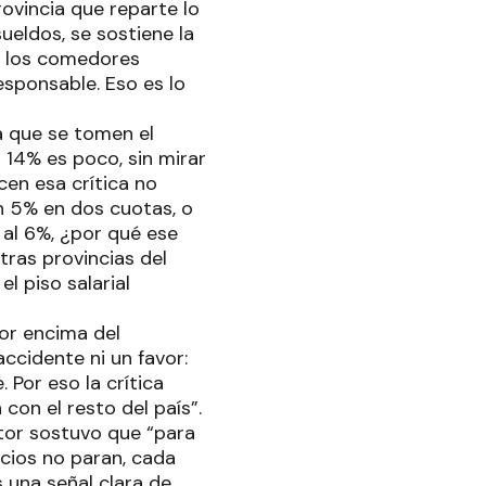
ovincia que reparte lo
ueldos, se sostiene la
 y los comedores
sponsable. Eso es lo
a que se tomen el
l 14% es poco, sin mirar
cen esa crítica no
n 5% en dos cuotas, o
 al 6%, ¿por qué ese
tras provincias del
l piso salarial
or encima del
ccidente ni un favor:
 Por eso la crítica
con el resto del país”.
stor sostuvo que “para
cios no paran, cada
 una señal clara de