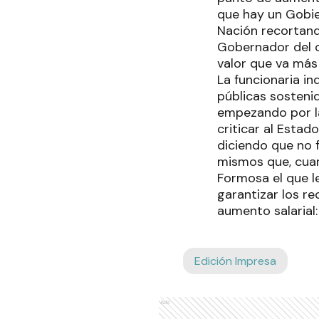
que hay un Gobier
Nación recortand
Gobernador del o
valor que va más 
La funcionaria i
públicas sostenid
empezando por la
criticar al Estad
diciendo que no f
mismos que, cuan
Formosa el que l
garantizar los r
aumento salarial:
Edición Impresa
Ads