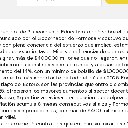
directora de Planeamiento Educativo, opinó sobre el a
nunciado por el Gobernador de Formosa y sostuvo qu
 con plena conciencia del esfuerzo que implica, est
de que asumió Javier Milei viene financiando con recu
a girar, más de $400.000 millones que no llegaron, e
Gobierno nacional nos viene aplicando, y a pesar de t
mento del 14%, con un mínimo de bolsillo de $1.000.00
cremento más importante de todo el país en 2026; Fo
iago del Estero, son las provincias que entre diciem
5, ofrecieron los mayores aumentos al sector docent
dverso, Argentina atraviesa una recesión que golpea d
 inflación acumula 8 meses consecutivos al alza y For
ecursos sin precedentes, con más de $400 mil millone
r Milei.
tor arremetió contra “los que critican sin mirar los n