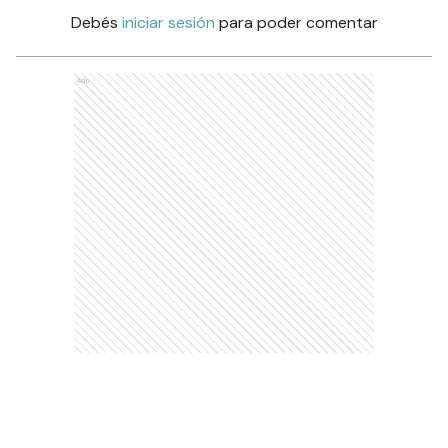
Debés
iniciar sesión
para poder comentar
Ads