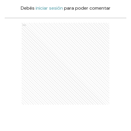
Debés
iniciar sesión
para poder comentar
Ads