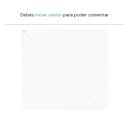
Debés
iniciar sesión
para poder comentar
Ads