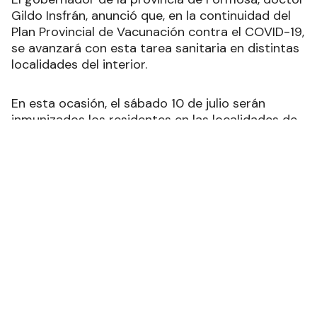
El gobernador de la provincia de Formosa, doctor
Gildo Insfrán, anunció que, en la continuidad del
Plan Provincial de Vacunación contra el COVID-19,
se avanzará con esta tarea sanitaria en distintas
localidades del interior.
En esta ocasión, el sábado 10 de julio serán
inmunizados los residentes en las localidades de
Bajo Hondo, La Libertad, Lamadrid, Fortín
Pilcomayo, Guadalcazar, Rio Muerto, Puerto
Irigoyen, Laguna Yema, Pozo del Mortero,
Sumayén, Los Chirigüanos y El Simbolar, nacidos
entre 1977 al 2003.
Las jornadas se realizarán en los horarios y
establecimientos que oportunamente se
informarán en los próximos días.
Ads