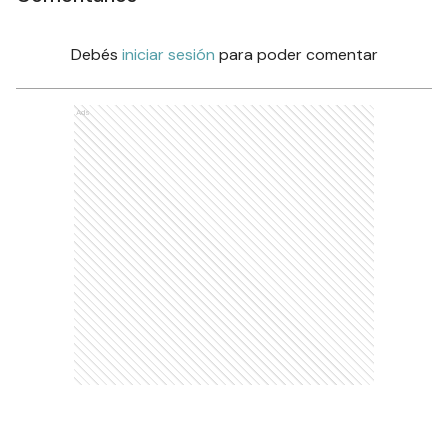
Debés
iniciar sesión
para poder comentar
Ads