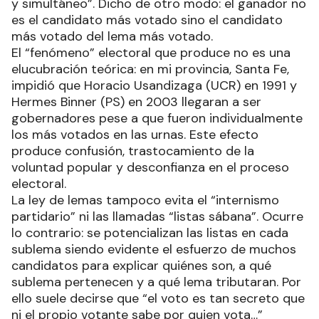
y simultáneo”. Dicho de otro modo: el ganador no
es el candidato más votado sino el candidato
más votado del lema más votado.
El “fenómeno” electoral que produce no es una
elucubración teórica: en mi provincia, Santa Fe,
impidió que Horacio Usandizaga (UCR) en 1991 y
Hermes Binner (PS) en 2003 llegaran a ser
gobernadores pese a que fueron individualmente
los más votados en las urnas. Este efecto
produce confusión, trastocamiento de la
voluntad popular y desconfianza en el proceso
electoral.
La ley de lemas tampoco evita el “internismo
partidario” ni las llamadas “listas sábana”. Ocurre
lo contrario: se potencializan las listas en cada
sublema siendo evidente el esfuerzo de muchos
candidatos para explicar quiénes son, a qué
sublema pertenecen y a qué lema tributaran. Por
ello suele decirse que “el voto es tan secreto que
ni el propio votante sabe por quien vota…”