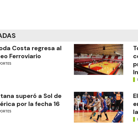
ADAS
oda Costa regresa al
T
eo Ferroviario
c
p
PORTES
I
tana superó a Sol de
E
rica por la fecha 16
e
l
PORTES