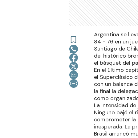
Argentina se lle
84 - 76 en un ju
Santiago de Chil
del histórico br
el básquet del p
En el último capí
el Superclásico d
con un balance de
la final la deleg
como organizador
La intensidad de 
Ninguno bajó el r
comprometer la at
inesperada. La p
Brasil arrancó mu