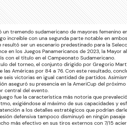
vó un tremendo sudamericano de mayores femenino en C
ego increíble con una segunda parte notable en ambo
e resultó ser un escenario predestinado para la Selec
once en los Juegos Panamericanos de 2023, la Mayor a
aís con el título en el Campeonato Sudamericano.
tulo del torneo, el conjunto dirigido por Gregorio Mart
e las Américas por 84 a 76. Con este resultado, concl
 seis victorias en igual cantidad de partidos. Asimism
ación aseguró su presencia en la AmeriCup del próximo
 central del evento.
juego fue la característica más notoria que prevaleci
itmo, exigiéndose al máximo de sus capacidades y esfu
ención a los detalles estratégicos que podrían darle 
resión defensiva tampoco disminuyó en ningún pasaje 
cho más efectivo en sus tiros externos con 7/15 acier