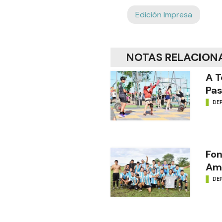
Edición Impresa
NOTAS RELACION
A T
Pas
DE
Fon
Amé
DE