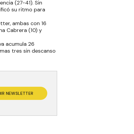
ncia (27-41). Sin
ificó su ritmo para
etter, ambas con 16
na Cabrera (10) y
 ya acumula 26
timas tres sin descanso
BIR NEWSLETTER