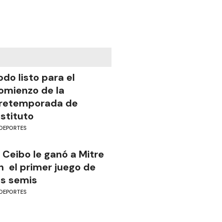
odo listo para el
omienzo de la
retemporada de
nstituto
DEPORTES
l Ceibo le ganó a Mitre
n el primer juego de
as semis
DEPORTES