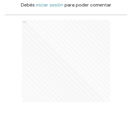
Debés
iniciar sesión
para poder comentar
Ads