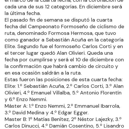
cada una de sus 12 categorías. En diciembre será
la última fecha.
El pasado fin de semana se disputó la cuarta
fecha del Campeonato Formoseño de ciclismo de
ruta, denominado Formosa Hermosa, que tuvo
como ganador a Sebastián Acuña en la categoría
Elite. Segundo fue el formoseño Carlos Corti y en
el tercer lugar quedó Alan Olivieri. Queda una
fecha por cumplirse y será el 10 de diciembre con
la confirmación que habrá cambio de circuito y
en esa ocasión saldrán a la ruta.
Estas fueron las posiciones de esta cuarta fecha:
Elite: 1.º Sebastián Acuña, 2.º Carlos Corti, 3.º Alan
Olivieri, 4.º Emanuel Villalba, 5.º Antonio Florentín
y 6.º Enzo Nemmi.
Máster A: 1.º Enzo Nemmi, 2.º Emmanuel Ibarrola,
3.º David Medina y 4.º Edgar Egger.
Master B: 1º Matías Benítez, 2º Néstor Lajezky, 3.º
Carlos Dinucci, 4.º Damián Cosentino, 5.º Lisandro