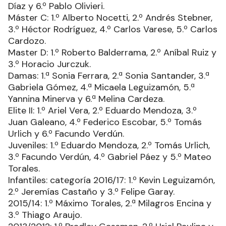
Díaz y 6.º Pablo Olivieri.
Máster C: 1.º Alberto Nocetti, 2.º Andrés Stebner,
3.º Héctor Rodríguez, 4.º Carlos Varese, 5.º Carlos
Cardozo.
Master D: 1.º Roberto Balderrama, 2.º Aníbal Ruiz y
3.º Horacio Jurczuk.
Damas: 1.ª Sonia Ferrara, 2.ª Sonia Santander, 3.ª
Gabriela Gómez, 4.ª Micaela Leguizamón, 5.ª
Yannina Minerva y 6.ª Melina Cardeza.
Elite II: 1.º Ariel Vera, 2.º Eduardo Mendoza, 3.º
Juan Galeano, 4.º Federico Escobar, 5.º Tomás
Urlich y 6.º Facundo Verdún.
Juveniles: 1.º Eduardo Mendoza, 2.º Tomás Urlich,
3.º Facundo Verdún, 4.º Gabriel Páez y 5.º Mateo
Torales.
Infantiles: categoría 2016/17: 1.º Kevin Leguizamón,
2.º Jeremías Castaño y 3.º Felipe Garay.
2015/14: 1.º Máximo Torales, 2.ª Milagros Encina y
3.º Thiago Araujo.