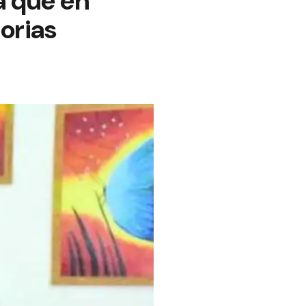
a que en
orias