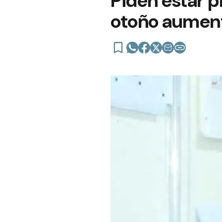
Piden estar 
otoño aumente