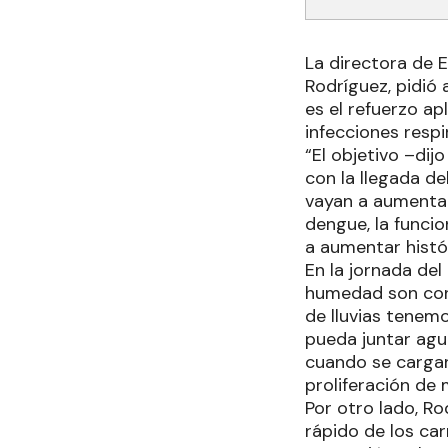
La directora de 
Rodríguez, pidió 
es el refuerzo a
infecciones respi
“El objetivo –dij
con la llegada de
vayan a aumentar 
dengue, la funci
a aumentar histór
En la jornada del
humedad son cond
de lluvias tenem
pueda juntar agu
cuando se cargan 
proliferación de
Por otro lado, R
rápido de los car