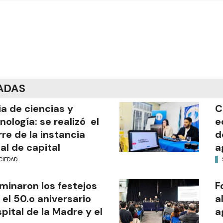
ADAS
ia de ciencias y
C
nología: se realizó el
e
rre de la instancia
d
al de capital
a
CIEDAD
minaron los festejos
F
 el 50.o aniversario
a
pital de la Madre y el
a