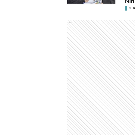
Niñ
SO
Ads