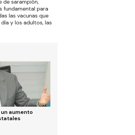
e de sarampión,
es fundamental para
das las vacunas que
día y los adultos, las
ó un aumento
statales