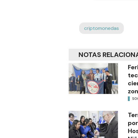
criptomonedas
NOTAS RELACION
Fer
tec
cie
zon
SO
Ter
por
Hos