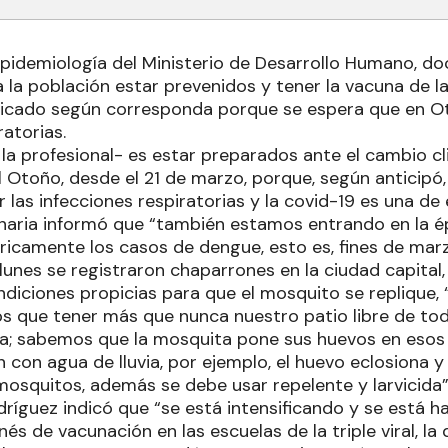
Epidemiología del Ministerio de Desarrollo Humano, do
a la población estar prevenidos y tener la vacuna de la
plicado según corresponda porque se espera que en 
ratorias.
o la profesional- es estar preparados ante el cambio c
l Otoño, desde el 21 de marzo, porque, según anticipó
las infecciones respiratorias y la covid-19 es una de 
onaria informó que “también estamos entrando en la
icamente los casos de dengue, esto es, fines de marzo
 lunes se registraron chaparrones en la ciudad capital,
iciones propicias para que el mosquito se replique, “
os que tener más que nunca nuestro patio libre de tod
a; sabemos que la mosquita pone sus huevos en esos 
con agua de lluvia, por ejemplo, el huevo eclosiona y
 mosquitos, además se debe usar repelente y larvicida
odríguez indicó que “se está intensificando y se está 
nés de vacunación en las escuelas de la triple viral, la