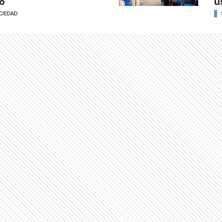
o
u
CIEDAD