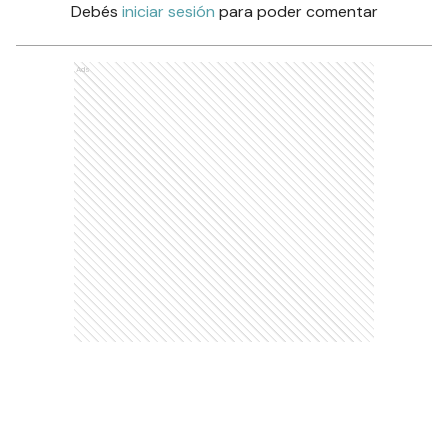
Debés
iniciar sesión
para poder comentar
Ads