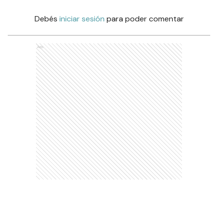
Debés
iniciar sesión
para poder comentar
Ads