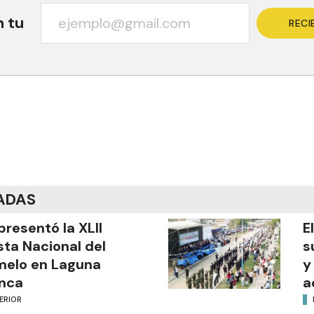
n tu
RECI
ADAS
presentó la XLII
E
sta Nacional del
s
melo en Laguna
y
nca
a
ERIOR