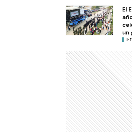
El 
año
cel
un 
INT
Ads