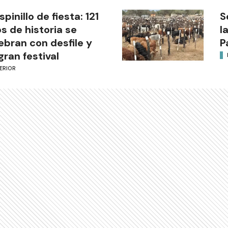
Espinillo de fiesta: 121
S
s de historia se
l
ebran con desfile y
P
gran festival
ERIOR