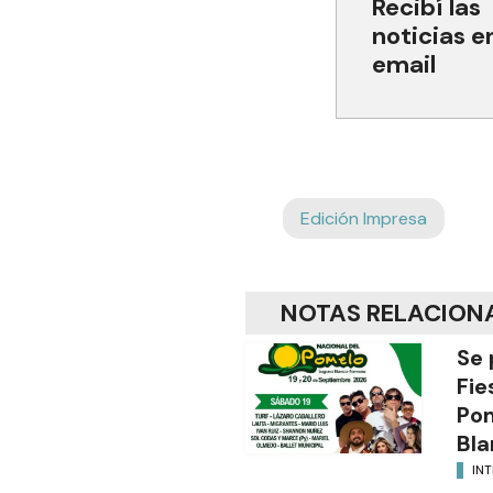
Recibí las
noticias e
email
Edición Impresa
NOTAS RELACION
Se 
Fie
Po
Bla
INT