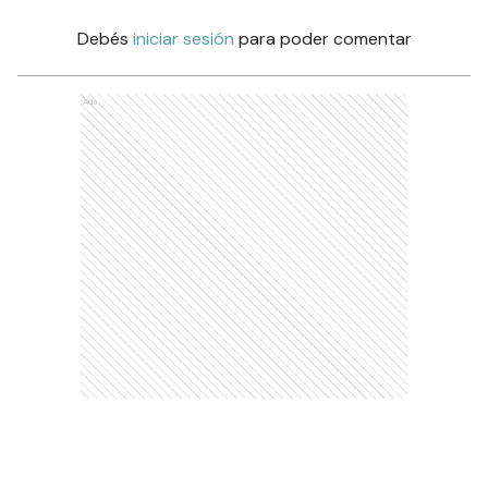
Debés
iniciar sesión
para poder comentar
Ads