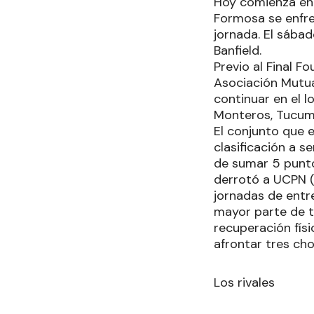
Hoy comienza en T
Formosa se enfre
jornada. El sába
Banfield.
Previo al Final F
Asociación Mutua
continuar en el l
Monteros, Tucumá
El conjunto que 
clasificación a 
de sumar 5 punt
derrotó a UCPN (3
jornadas de entr
mayor parte de t
recuperación fís
afrontar tres cho
Los rivales