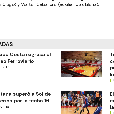
iólogo) y Walter Caballero (auxiliar de utilería).
ADAS
oda Costa regresa al
T
eo Ferroviario
c
p
PORTES
I
tana superó a Sol de
E
rica por la fecha 16
e
l
PORTES