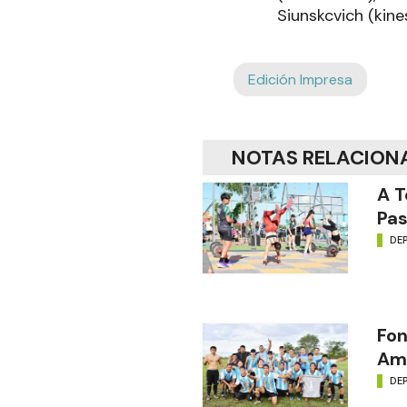
Siunskcvich (kines
Edición Impresa
NOTAS RELACION
A T
Pas
DE
Fon
Amé
DE