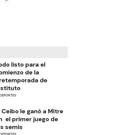
odo listo para el
omienzo de la
retemporada de
nstituto
DEPORTES
l Ceibo le ganó a Mitre
n el primer juego de
as semis
DEPORTES