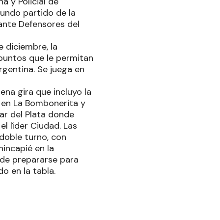
a y Policial de
undo partido de la
ante Defensores del
e diciembre, la
 puntos que le permitan
Argentina. Se juega en
na gira que incluyo la
o en La Bombonerita y
r del Plata donde
l líder Ciudad. Las
doble turno, con
hincapié en la
 de prepararse para
o en la tabla.