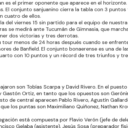
n es el primer oponente que aparece en el horizonte.
s. El conjunto sanjuanino cierra la tabla con 3 puntos 
n cuatro de ellos.
la del viernes 15 sin partido para el equipo de nuestra
oras se medirá ante Tucumán de Gimnasia, que marcha 
er dos victorias y tres derrotas.
 su tour menos de 24 horas después cuando se enfrent
ores de Banfield. El conjunto bonaerense es una de la
arto con 10 puntos y un récord de tres triunfos y tre
viajaron son Tobías Scarpa y David Rivero. En el puest
y Gastón Ortiz, en tanto que los opuestos son Geróni
esto de central aparecen Pablo Rivero, Agustín Gallar
 que los puntas son Maximiliano Quiñonez, Nathan Kro
elegación está compuesta por Flavio Verón (jefe de de
ncisco Gelaba (asistente), Jesús Sosa (preparador fís