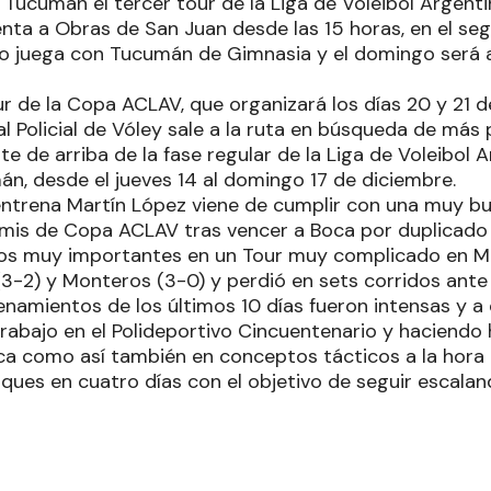
ucumán el tercer tour de la Liga de Voleibol Argentin
nta a Obras de San Juan desde las 15 horas, en el seg
do juega con Tucumán de Gimnasia y el domingo será 
our de la Copa ACLAV, que organizará los días 20 y 21 d
l Policial de Vóley sale a la ruta en búsqueda de más
ote de arriba de la fase regular de la Liga de Voleibol 
n, desde el jueves 14 al domingo 17 de diciembre.
entrena Martín López viene de cumplir con una muy bue
semis de Copa ACLAV tras vencer a Boca por duplicad
os muy importantes en un Tour muy complicado en Ma
-2) y Monteros (3-0) y perdió en sets corridos ante e
enamientos de los últimos 10 días fueron intensas y a 
rabajo en el Polideportivo Cincuentenario y haciendo 
ica como así también en conceptos tácticos a la hora
ques en cuatro días con el objetivo de seguir escaland