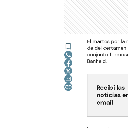
El martes por la 
de del certamen c
conjunto formos
Banfield.
Recibí las
noticias e
email