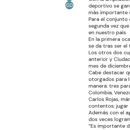
deportivo se gan
más importante q
Para el conjunto 
segunda vez que 
en nuestro país.
En la primera oc
se da tras ser e
Los otros dos cu
anterior y Ciuda
mes de diciembr
Cabe destacar qu
otorgados para l
manera: tres para
Colombia, Venezu
Carlos Rojas, mán
contentos; jugar 
Además con el ag
dos veces logram
“Es importante d