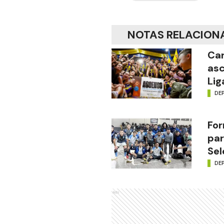
NOTAS RELACION
Car
asc
Lig
DE
For
par
Sel
DE
Ads