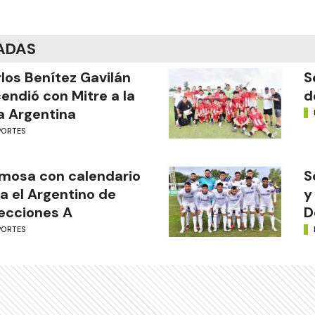
ADAS
los Benítez Gavilán
S
endió con Mitre a la
d
a Argentina
PORTES
mosa con calendario
S
a el Argentino de
y
ecciones A
D
PORTES