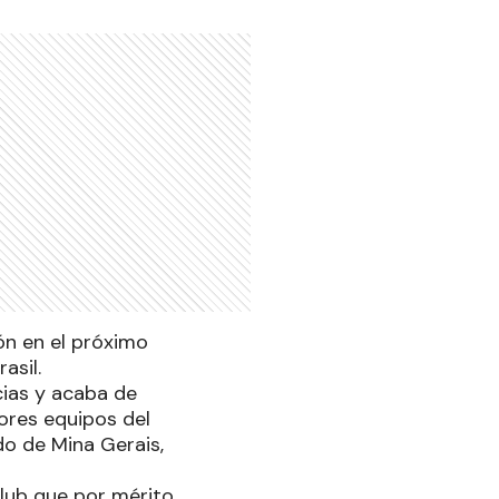
ión en el próximo
asil.
cias y acaba de
ores equipos del
do de Mina Gerais,
 club que por mérito