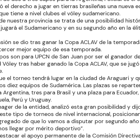
ó el derecho a jugar en tierras brasileñas una nueva 
ue tiene a nivel clubes el vóley sudamericano.
de nuestra provincia se trata de una posibilidad histór
jugará el Sudamericano y en su segundo año en la éli
asión se dio tras ganar la Copa ACLAV de la temporad
l tercer mejor equipo de esa temporada.
pos son para UPCN de San Juan por ser el ganador d
d Vóley tras haber ganado la Copa ACLAV, que se jug
e.
e el torneo tendrá lugar en la ciudad de Araguari y q
os diez equipos de Sudamérica. Las plazas se reparten
 Argentina, tres para Brasil y una plaza para Ecuador, P
ela, Perú y Uruguay.
ager de la entidad, analizó esta gran posibilidad y di
este tipo de torneos de nivel internacional, posicionan 
regado de que lo vamos a disputar por segundo año 
os llegar por mérito deportivo”.
estacar el apoyo permanente de la Comisión Directiv