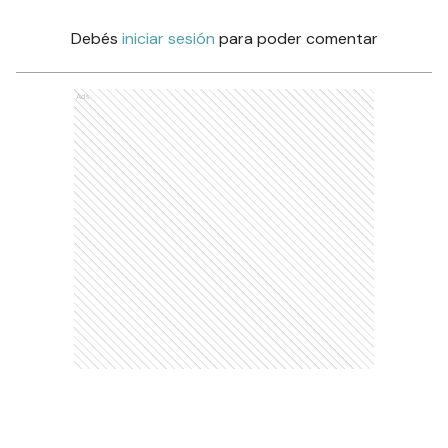
Debés
iniciar sesión
para poder comentar
Ads